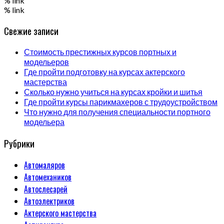
% link
% link
Свежие записи
Стоимость престижных курсов портных и
модельеров
Где пройти подготовку на курсах актерского
мастерства
Сколько нужно учиться на курсах кройки и шитья
Где пройти курсы парикмахеров с трудоустройством
Что нужно для получения специальности портного
модельера
Рубрики
Автомаляров
Автомехаников
Автослесарей
Автоэлектриков
Актерского мастерства