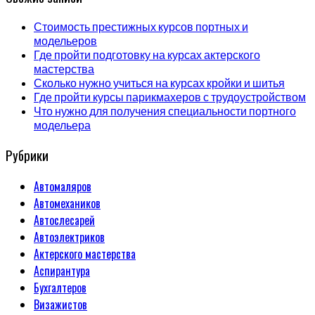
Стоимость престижных курсов портных и
модельеров
Где пройти подготовку на курсах актерского
мастерства
Сколько нужно учиться на курсах кройки и шитья
Где пройти курсы парикмахеров с трудоустройством
Что нужно для получения специальности портного
модельера
Рубрики
Автомаляров
Автомехаников
Автослесарей
Автоэлектриков
Актерского мастерства
Аспирантура
Бухгалтеров
Визажистов