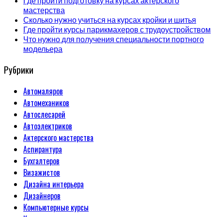
Где пройти подготовку на курсах актерского
мастерства
Сколько нужно учиться на курсах кройки и шитья
Где пройти курсы парикмахеров с трудоустройством
Что нужно для получения специальности портного
модельера
Рубрики
Автомаляров
Автомехаников
Автослесарей
Автоэлектриков
Актерского мастерства
Аспирантура
Бухгалтеров
Визажистов
Дизайна интерьера
Дизайнеров
Компьютерные курсы