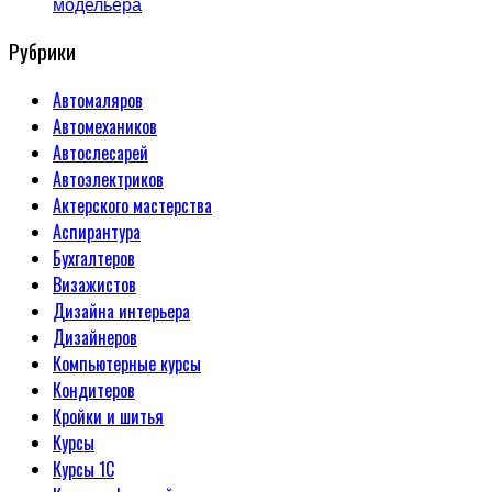
модельера
Рубрики
Автомаляров
Автомехаников
Автослесарей
Автоэлектриков
Актерского мастерства
Аспирантура
Бухгалтеров
Визажистов
Дизайна интерьера
Дизайнеров
Компьютерные курсы
Кондитеров
Кройки и шитья
Курсы
Курсы 1С