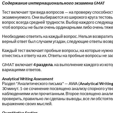
Содержание интернационального экзамена GMAT
Тест включает три вида вопросов — на проверку способнос
экзаменуемого. Они выбираются из широкого круга тестовы
вопрос всегда средней трудности. Выбор каждого следующ
чтоб вопросы не были очень ординарными либо очень тяж
Необходимо ответить на каждый вопрос. Нельзя возвратить
верный ответ был случаем угадан, следующие ответы возвр
Каждый тест включает пробные вопросы, на которые нужно от
отнестись к ответу на их. Ответы на пробные вопросы не з
GMAT включает
4 раздела
. на выполнение каждого из кот
вариациями ответов.
Analytical Writing Assessment
Раздел "Аналитического письма" — AWA (
Analytical Writi
30 минут. 1-ое сочинение посвящено анализу спорного ут
наблюдениями или прочитанным. Второе посвящено анализу
проверить, правильно ли сделаны выводы, все ли обстояте
выражению своих мыслей.
Quantitative Section