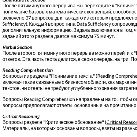
После пятиминутного перерыва Вы переходите к "Количес
понимание базовых математических концепций, способнос
включено 37 вопросов, для каждого из которых предложено
Sufficiency). Каждый вопрос типа Data Sufficiency сопро
дополнительную информацию. Задача заключается в том, ч
заданий этого раздела дается максимум 75 минут.
Verbal Section
После второго пятиминутного перерыва можно перейти к 
ответов. Эта часть теста делится, в свою очередь, на три
Reading Comprehension
Вопросы из раздела "Понимание текста" (
Reading Comprehe
включая такие связанные с бизнесом области, как маркетин
текстов, ни ответы не требуют углубленного знания затраг
Вопросы Reading Comprehension направлены на то, чтобы о
вопросы предполагают ответы, основанные на прочитанном
Critical Reasoning
Вопросы раздела "Критическое обснование" (
Critical Reaso
Материалы, на которых основаны вопросы, взяты из разны