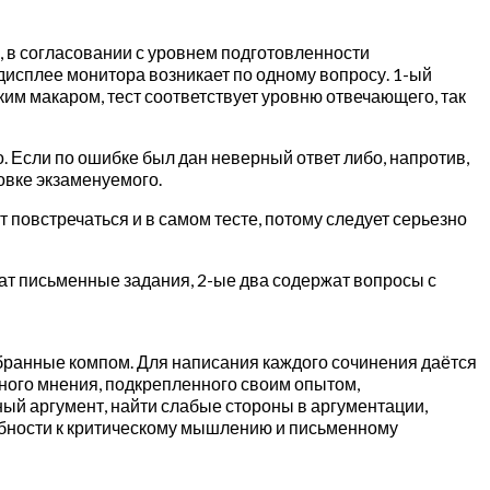
, в согласовании с уровнем подготовленности
дисплее монитора возникает по одному вопросу. 1-ый
им макаром, тест соответствует уровню отвечающего, так
. Если по ошибке был дан неверный ответ либо, напротив,
овке экзаменуемого.
т повстречаться и в самом тесте, потому следует серьезно
жат письменные задания, 2-ые два содержат вопросы с
збранные компом. Для написания каждого сочинения даётся
нного мнения, подкрепленного своим опытом,
ый аргумент, найти слабые стороны в аргументации,
особности к критическому мышлению и письменному