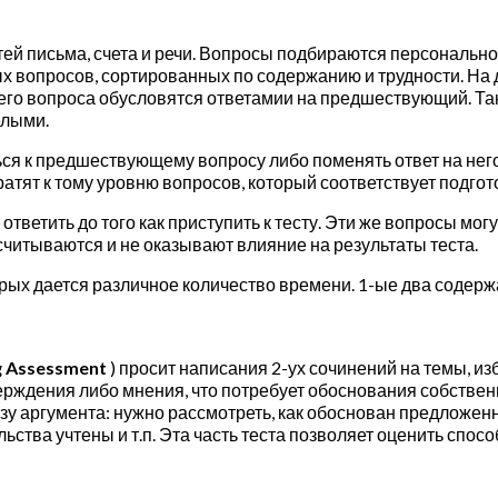
тей письма, счета и речи. Вопросы подбираются персонально
х вопросов, сортированных по содержанию и трудности. На 
его вопроса обусловятся ответамии на предшествующий. Так
елыми.
ся к предшествующему вопросу либо поменять ответ на него
атят к тому уровню вопросов, который соответствует подгот
ветить до того как приступить к тесту. Эти же вопросы могу
асчитываются и не оказывают влияние на результаты теста.
орых дается различное количество времени. 1-ые два содер
ng Assessment
) просит написания 2-ух сочинений на темы, и
верждения либо мнения, что потребует обоснования собстве
 аргумента: нужно рассмотреть, как обоснован предложенн
льства учтены и т.п. Эта часть теста позволяет оценить сп