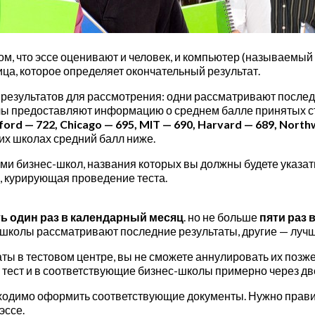
м, что эссе оценивают и человек, и компьютер (называемый e
ица, которое определяет окончательный результат.
езультатов для рассмотрения: одни рассматривают последн
лы предоставляют информацию о среднем балле принятых ст
ford — 722, Chicago — 695, MIT — 690, Harvard — 689, North
ких школах средний балл ниже.
и бизнес-школ, названия которых вы должны будете указать
e), курирующая проведение теста.
ь один раз в календарный месяц
. но не больше
пяти раз в
школы рассматривают последние результаты, другие — лучши
аты в тестовом центре, вы не сможете аннулировать их позж
тест и в соответствующие бизнес-школы примерно через дв
ходимо оформить соответствующие документы. Нужно правил
эссе.