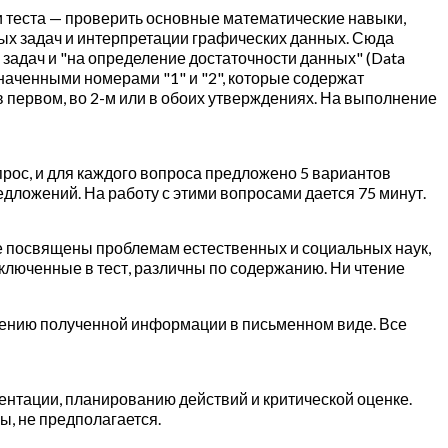
ти теста — проверить основные математические навыки,
х задач и интерпретации графических данных. Сюда
 задач и "на определение достаточности данных" (Data
значенными номерами "1" и "2", которые содержат
 первом, во 2-м или в обоих утверждениях. На выполнение
опрос, и для каждого вопроса предложено 5 вариантов
редложений. На работу с этими вопросами дается 75 минут.
рые посвящены проблемам естественных и социальных наук,
включенные в тест, различны по содержанию. Ни чтение
ажению полученной информации в письменном виде. Все
ентации, планированию действий и критической оценке.
ы, не предполагается.