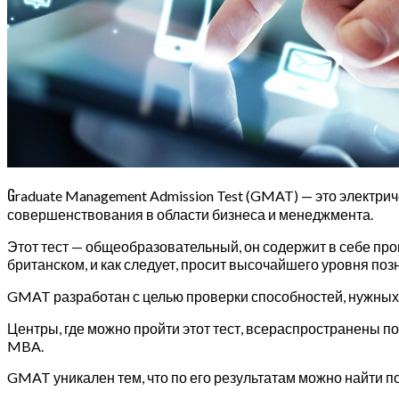
G
raduate Management Admission Test (GMAT) — это электрич
совершенствования в области бизнеса и менеджмента.
Этот тест — общеобразовательный, он содержит в себе пров
британском, и как следует, просит высочайшего уровня поз
GMAT разработан с целью проверки способностей, нужных в
Центры, где можно пройти этот тест, всераспространены п
MBA.
GMAT уникален тем, что по его результатам можно найти п