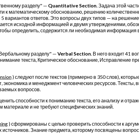
твенному разделу" —
Quantitative Section
. Задача этой час
ти к математическому обоснованию, решению количественны
 5 вариантов ответов. Это вопросы двух типов — на решение
вождается исходной информацией и двумя утверждениями, обо
тобы определить, содержится ли необходимая информация в
"Вербальному разделу" —
Verbal Section
. В него входит 41 в
: Понимание текста, Критическое обоснование, Исправление п
nsion
) следуют после текстов (примерно в 350 слов), кото
г, экономика и менеджмент человеческих ресурсов. Тексты, 
иваемых вопросов.
ценить способности к пониманию текста, его анализу и отр
 материале и не требуют специфических знаний.
ning
) сформированы с целью проверить способности к аргум
х источников. Знание предмета, которому посвящены вопрос