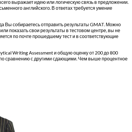
 всего выражает идею или логическую связь в предложении.
сьменного английского. В ответах требуется умение
куда Вы собираетесь отправить результаты GMAT. Можно
или показать свои результаты в тестовом центре, вы не
ляется по почте прошедшему тест и в соответствующие
lytical Writing Assessment и общую оценку от 200 до 800
ь по сравнению с другими сдающими. Чем выше процентное