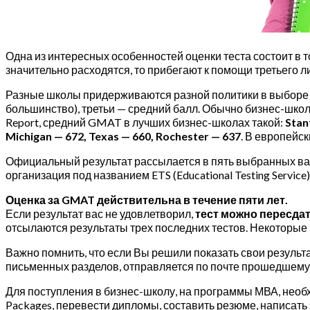
Одна из интересных особенностей оценки теста состоит в то
значительно расходятся, то прибегают к помощи третьего л
Разные школы придерживаются разной политики в выборе р
большинство), третьи — средний балл. Обычно бизнес-шко
Report, средний GMAT в лучших бизнес-школах такой:
Stan
Michigan — 672, Texas — 660, Rochester — 637
. В европейс
Официальный результат рассылается в пять выбранных вам
организация под названием ETS (Educational Testing Servic
Оценка за GMAT действительна в течение пяти лет.
Если результат вас не удовлетворил,
тест можно пересдат
отсылаются результаты трех последних тестов. Некоторые 
Важно помнить, что если Вы решили показать свои результ
письменных разделов, отправляется по почте прошедшему 
Для поступления в бизнес-школу, на программы МВА, необ
Packages, перевести дипломы, составить резюме, написать 