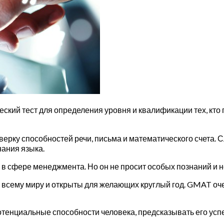
еский тест для определения уровня и квалификации тех, кто
ерку способностей речи, письма и математического счета. Сл
нания языка.
 сфере менеджмента. Но он не просит особых познаний и не
о всему миру и открыты для желающих круглый год. GMAT оч
отенциальные способности человека, предсказывать его успе