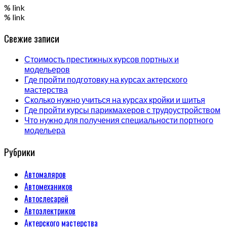
% link
% link
Свежие записи
Стоимость престижных курсов портных и
модельеров
Где пройти подготовку на курсах актерского
мастерства
Сколько нужно учиться на курсах кройки и шитья
Где пройти курсы парикмахеров с трудоустройством
Что нужно для получения специальности портного
модельера
Рубрики
Автомаляров
Автомехаников
Автослесарей
Автоэлектриков
Актерского мастерства