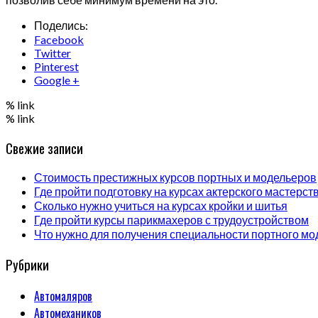
Поделись:
Facebook
Twitter
Pinterest
Google +
% link
% link
Свежие записи
Стоимость престижных курсов портных и модельеров
Где пройти подготовку на курсах актерского мастерст
Сколько нужно учиться на курсах кройки и шитья
Где пройти курсы парикмахеров с трудоустройством
Что нужно для получения специальности портного мо
Рубрики
Автомаляров
Автомехаников