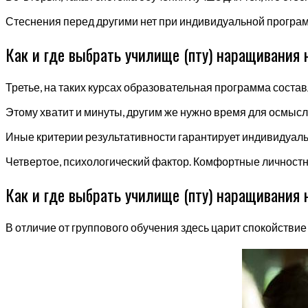
Стеснения перед другими нет при индивидуальной програ
Как и где выбрать училище (пту) наращивания н
Третье, на таких курсах образовательная программа состав
Этому хватит и минуты, другим же нужно время для осмысл
Иные критерии результативности гарантирует индивидуал
Четвертое, психологический фактор. Комфортные личностн
Как и где выбрать училище (пту) наращивания н
В отличие от группового обучения здесь царит спокойствие 