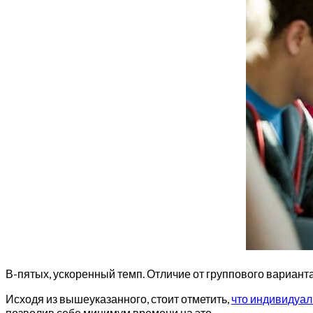
В-пятых, ускоренный темп. Отличие от группового вариант
Исходя из вышеуказанного, стоит отметить,
что индивидуал
позволив себе минимум времени на это.