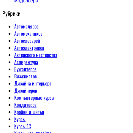
модельера
Рубрики
Автомаляров
Автомехаников
Автослесарей
Автоэлектриков
Актерского мастерства
Аспирантура
Бухгалтеров
Визажистов
Дизайна интерьера
Дизайнеров
Компьютерные курсы
Кондитеров
Кройки и шитья
Курсы
Курсы 1С