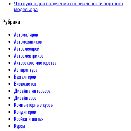
Что нужно для получения специальности портного
модельера
Рубрики
Автомаляров
Автомехаников
Автослесарей
Автоэлектриков
Актерского мастерства
Аспирантура
Бухгалтеров
Визажистов
Дизайна интерьера
Дизайнеров
Компьютерные курсы
Кондитеров
Кройки и шитья
Курсы