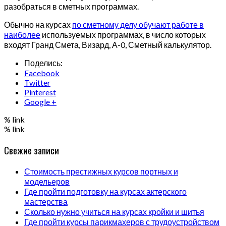
разобраться в сметных программах.
Обычно на курсах
по сметному делу обучают работе в
наиболее
используемых программах, в число которых
входят Гранд Смета, Визард, А-0, Сметный калькулятор.
Поделись:
Facebook
Twitter
Pinterest
Google +
% link
% link
Свежие записи
Стоимость престижных курсов портных и
модельеров
Где пройти подготовку на курсах актерского
мастерства
Сколько нужно учиться на курсах кройки и шитья
Где пройти курсы парикмахеров с трудоустройством