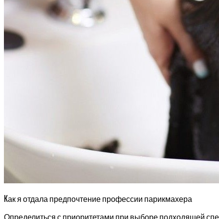
К
ак я отдала предпочтение профессии парикмахера
Определиться с приоритетами при выборе подходящей спец