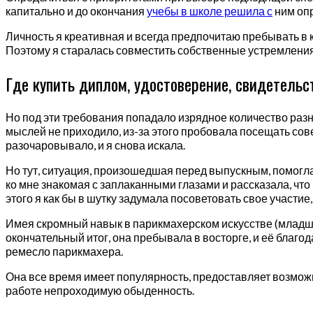
капитально и до окончания
учебы в школе решила с
ним оп
Личность я креативная и всегда предпочитаю пребывать в 
Поэтому я старалась совместить собственные устремления
Где купить диплом, удостоверение, свидетельс
Но под эти требования попадало изрядное количество разн
мыслей не приходило, из-за этого пробовала посещать со
разочаровывало, и я снова искала.
Но тут, ситуация, произошедшая перед выпускным, помогла
ко мне знакомая с заплаканными глазами и рассказала, что
этого я как бы в шутку задумала посоветовать свое участи
Имея скромный навык в парикмахерском искусстве (младше
окончательный итог, она пребывала в восторге, и её благод
ремесло парикмахера.
Она все время имеет популярность, предоставляет возможн
работе непроходимую обыденность.