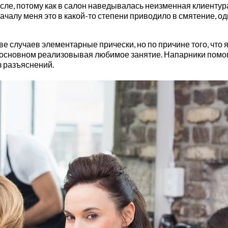
е, потому как в салон наведывалась неизменная клиентура,
ачалу меня это в какой-то степени приводило в смятение, о
 случаев элементарные прически, но по причине того, что я
 в основном реализовывая любимое занятие. Напарники пом
з разъяснений.