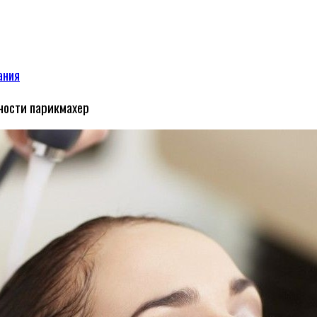
ания
ьности парикмахер