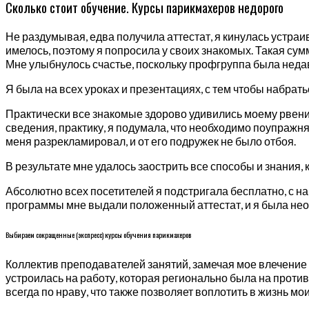
Сколько стоит обучение. Курсы парикмахеров недорого
Не раздумывая, едва получила аттестат, я кинулась устра
имелось, поэтому я попросила у своих знакомых. Такая су
Мне улыбнулось счастье, поскольку профгруппа была недав
Я была на всех уроках и презентациях, с тем чтобы набрат
Практически все знакомые здорово удивились моему рвению 
сведения, практику, я подумала, что необходимо поупражня
меня разрекламировал, и от его подружек не было отбоя.
В результате мне удалось заострить все способы и знания,
Абсолютно всех посетителей я подстригала бесплатно, с н
программы мне выдали положенный аттестат, и я была нео
Выбираем сокращенные (экспресс) курсы обучения парикмахеров
Коллектив преподавателей занятий, замечая мое влечение 
устроилась на работу, которая регионально была на проти
всегда по нраву, что также позволяет воплотить в жизнь мо