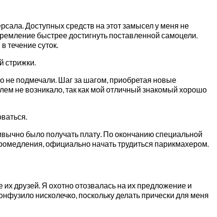
сала. Доступных средств на этот замысел у меня не
тремление быстрее достигнуть поставленной самоцели.
в течение суток.
й стрижки.
го не подмечали. Шаг за шагом, приобретая новые
блем не возникало, так как мой отличный знакомый хорошо
оваться.
ривычно было получать плату. По окончанию специальной
промедления, официально начать трудиться парикмахером.
 их друзей. Я охотно отозвалась на их предложение и
онфузило нисколечко, поскольку делать прически для меня