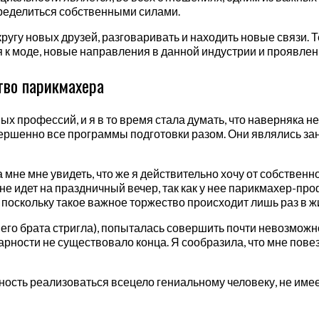
ределиться собственными силами.
кругу новых друзей, разговаривать и находить новые связи.
 к моде, новые направления в данной индустрии и проявлен
тво парикмахера
ых профессий, и я в то время стала думать, что наверняка 
вершенно все программы подготовки разом. Они являлись за
 мне мне увидеть, что же я действительно хочу от собстве
 не идет на праздничный вечер, так как у нее парикмахер-про
е, поскольку такое важное торжество происходит лишь раз в 
го брата стригла), попыталась совершить почти невозможно
арности не существовало конца. Я сообразила, что мне повезл
ость реализоваться всецело гениальному человеку, не имее