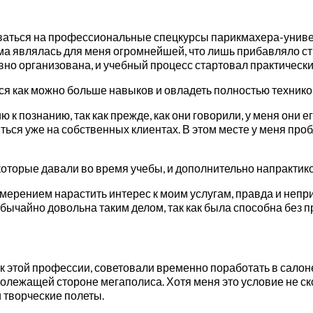
иваться на профессиональные спецкурсы парикмахера-универ
мма являлась для меня огромнейшей, что лишь прибавляло с
но организована, и учебный процесс стартовал практически 
ься как можно больше навыков и овладеть полностью технико
к познанию, так как прежде, как они говорили, у меня они е
ться уже на собственных клиентах. В этом месте у меня про
 которые давали во время учебы, и дополнительно напрактик
амерением нарастить интерес к моим услугам, правда и неп
бычайно довольна таким делом, так как была способна без 
к этой профессии, советовали временно поработать в салоне
волежащей стороне мегаполиса. Хотя меня это условие не ск
и творческие полеты.