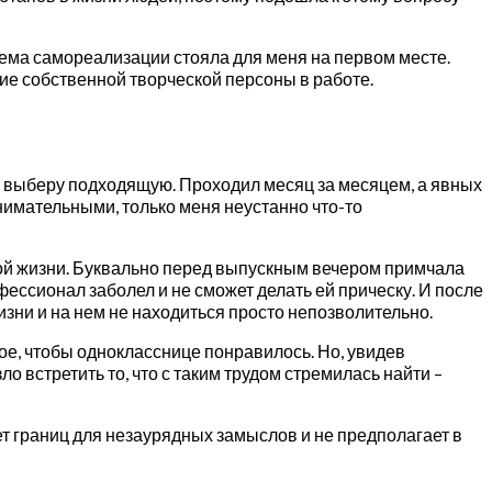
 Тема самореализации стояла для меня на первом месте.
ие собственной творческой персоны в работе.
не выберу подходящую. Проходил месяц за месяцем, а явных
нимательными, только меня неустанно что-то
нной жизни. Буквально перед выпускным вечером примчала
фессионал заболел и не сможет делать ей прическу. И после
жизни и на нем не находиться просто непозволительно.
е, чтобы однокласснице понравилось. Но, увидев
о встретить то, что с таким трудом стремилась найти –
т границ для незаурядных замыслов и не предполагает в