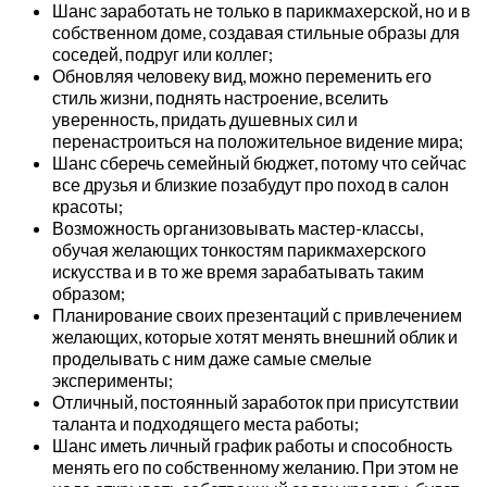
Шанс заработать не только в парикмахерской, но и в
собственном доме, создавая стильные образы для
соседей, подруг или коллег;
Обновляя человеку вид, можно переменить его
стиль жизни, поднять настроение, вселить
уверенность, придать душевных сил и
перенастроиться на положительное видение мира;
Шанс сберечь семейный бюджет, потому что сейчас
все друзья и близкие позабудут про поход в салон
красоты;
Возможность организовывать мастер-классы,
обучая желающих тонкостям парикмахерского
искусства и в то же время зарабатывать таким
образом;
Планирование своих презентаций с привлечением
желающих, которые хотят менять внешний облик и
проделывать с ним даже самые смелые
эксперименты;
Отличный, постоянный заработок при присутствии
таланта и подходящего места работы;
Шанс иметь личный график работы и способность
менять его по собственному желанию. При этом не