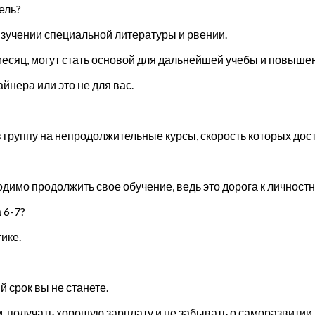
ель?
 изучении специальной литературы и рвении.
месяц, могут стать основой для дальнейшей учебы и повыше
йнера или это не для вас.
в группу на непродолжительные курсы, скорость которых дос
димо продолжить свое обучение, ведь это дорога к личностн
 6-7?
ике.
срок вы не станете.
 получать хорошую зарплату и не забывать о саморазвитии.