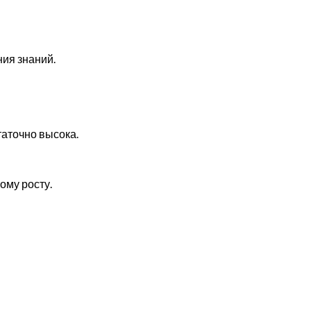
ния знаний.
таточно высока.
ому росту.