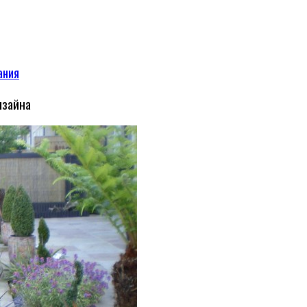
ания
изайна