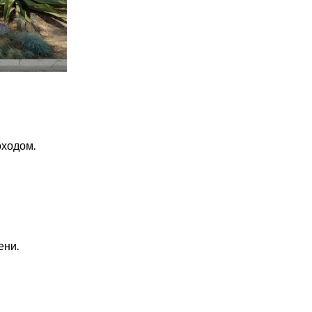
оходом.
ени.