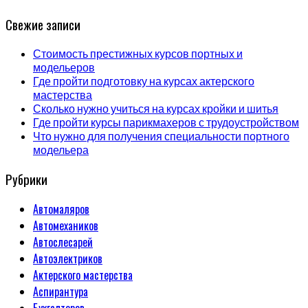
Свежие записи
Стоимость престижных курсов портных и
модельеров
Где пройти подготовку на курсах актерского
мастерства
Сколько нужно учиться на курсах кройки и шитья
Где пройти курсы парикмахеров с трудоустройством
Что нужно для получения специальности портного
модельера
Рубрики
Автомаляров
Автомехаников
Автослесарей
Автоэлектриков
Актерского мастерства
Аспирантура