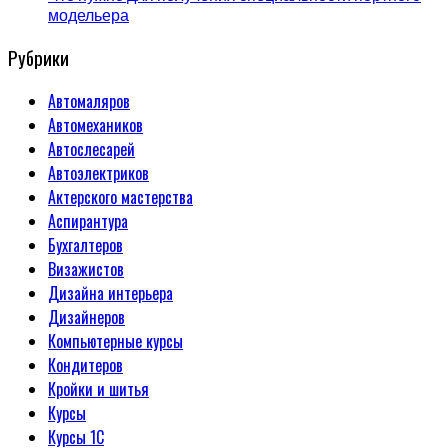
модельера
Рубрики
Автомаляров
Автомехаников
Автослесарей
Автоэлектриков
Актерского мастерства
Аспирантура
Бухгалтеров
Визажистов
Дизайна интерьера
Дизайнеров
Компьютерные курсы
Кондитеров
Кройки и шитья
Курсы
Курсы 1С