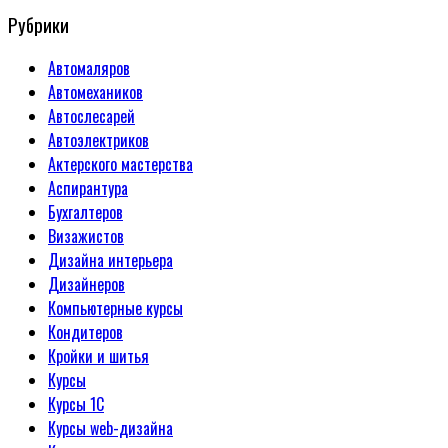
Рубрики
Автомаляров
Автомехаников
Автослесарей
Автоэлектриков
Актерского мастерства
Аспирантура
Бухгалтеров
Визажистов
Дизайна интерьера
Дизайнеров
Компьютерные курсы
Кондитеров
Кройки и шитья
Курсы
Курсы 1С
Курсы web-дизайна