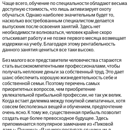
Чаще всего, обучение по специальности обладают весьма
доступную стоимость, что лишь активизирует охоту
обучаться. Однако наиболее значительным будет то,
насколько востребованным специалистом делается
выпускник после освоения занятий. Здесь нет
необходимости волноваться, человек крайне скоро
отыскивает работу и не позже первого месяца возмещает
издержки на учебу. Благодаря этому рентабельность
данного занятия цениться все таки высоко.
Без малого все представители человечества стараются
стать высококомпетентными профессионалами, чтобы
получать неплохие деньги за собственный труд. Это дает
шанс обеспечить хорошую жизнедеятельность себе и
собственной семьи. Поэтому перечень самых
приоритетных вопросов, чем приобретение
увлекательной прибыльной профессии, не так уж велик.
Когда встает дилемма между покупкой симпатичных, хотя
совсем бесполезных вещей и обучением, предпочтение
очень ясно. К тому же, существенная прибыль позволит
создать еще более превосходное будущее. Здесь
припоминается популярное замечание из «Пиковой
дамы» Пушкина: «Я не могу поступаться нужным, в