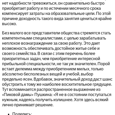
нет надобности тревожиться, он сравнительно быстро
приобретает работу и по истечении месячного срока
компенсирует затраты на образовательные цели. По этой
причине доходность такого вида занятия цениться крайне
высоко.
Без малого все представители общества стремятся стать
компетентными специалистами, с целью зарабатывать
неплохое вознаграждение за свою работу. Это дает
возможность обеспечивать достойное житье себе и
своего семейства. В связи с этим перечень более
приоритетных задач, чем приобретение интересной
прибыльной специальности, не так уж значителен. Порой
встает дилемма между приобретением милых, только
абсолютно бесполезных вещей и учебой, выбор
предельно ясен. Вдобавок, значительный доход даст шанс
обустроить к тому же наиболее восхитительное грядущее.
Тут вспоминается распространенное выражение из
«Пиковой дамы» Пушкина: «Я не в состоянии поступаться
нужным, надеясь получить излишнее. Хотя здесь всякий
лично принимает решение.
Поделись: