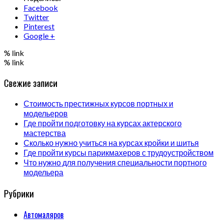
Facebook
Twitter
Pinterest
Google +
% link
% link
Свежие записи
Стоимость престижных курсов портных и
модельеров
Где пройти подготовку на курсах актерского
мастерства
Сколько нужно учиться на курсах кройки и шитья
Где пройти курсы парикмахеров с трудоустройством
Что нужно для получения специальности портного
модельера
Рубрики
Автомаляров