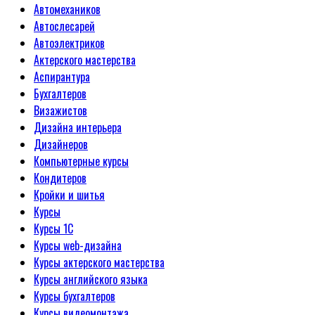
Автомехаников
Автослесарей
Автоэлектриков
Актерского мастерства
Аспирантура
Бухгалтеров
Визажистов
Дизайна интерьера
Дизайнеров
Компьютерные курсы
Кондитеров
Кройки и шитья
Курсы
Курсы 1С
Курсы web-дизайна
Курсы актерского мастерства
Курсы английского языка
Курсы бухгалтеров
Курсы видеомонтажа