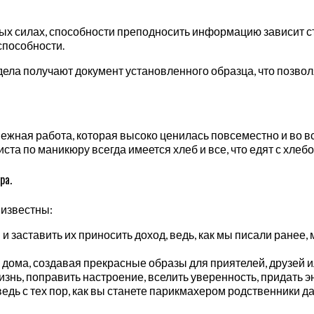
ных силах, способности преподносить информацию зависит 
способности.
ела получают документ установленного образца, что позвол
ежная работа, которая высоко ценилась повсеместно и во вс
та по маникюру всегда имеется хлеб и все, что едят с хлебо
ра.
 известны:
и заставить их приносить доход, ведь, как мы писали ранее,
и дома, создавая прекрасные образы для приятелей, друзей и
знь, поправить настроение, вселить уверенность, придать 
дь с тех пор, как вы станете парикмахером родственники д