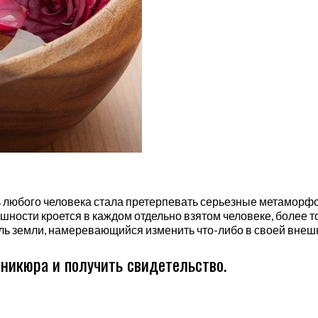
ь любого человека стала претерпевать серьезные метаморфоз
ости кроется в каждом отдельно взятом человеке, более то
ь земли, намеревающийся изменить что-либо в своей внешн
аникюра и получить свидетельство.