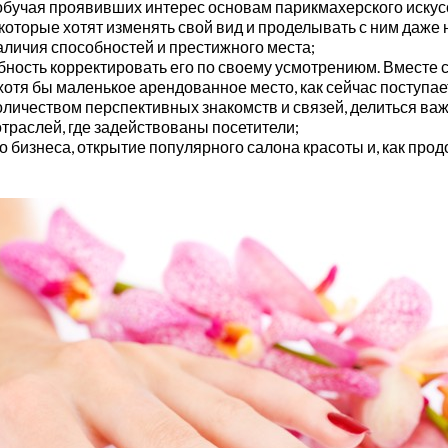
обучая проявивших интерес основам парикмахерского искусс
которые хотят изменять свой вид и проделывать с ним даже
аличия способностей и престижного места;
ость корректировать его по своему усмотрениюм. Вместе с 
 хотя бы маленькое арендованное место, как сейчас поступа
оличеством перспективных знакомств и связей, делиться ва
отраслей, где задействованы посетители;
о бизнеса, открытие популярного салона красоты и, как про