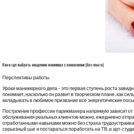
Как и где выбрать академию маникюра с вакансиями (без опыта)
Перспективы работы
Уроки маникюрного дела – это первая ступень роста завидн
понимает, насколько он развит в творческом плане, как си
вкладывать в любимое призвание все энергетические посы
Построение профессии парикмахера напрямую зависит от т
обслуживания реальных клиентов можно, ежедневно отправл
отработанными навыками можно без страха трудоустраивать
серьезный шаг и постараться поработать на ТВ, в арт-студ