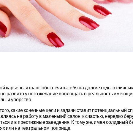
ой карьеры и шанс обеспечить себя на долгие годы отличным
льно развито у него желание воплощать в реальность имеющи
лы и упорство.
ого, какие конечные цели и задачи ставит потенциальный с
яясь на работу в маленький салон, к счастью, нередко бер
ся и в престижные заведения. К тому же, имея солидный ба
иях или на театральном поприще.