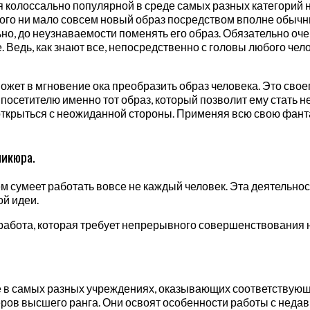
я колоссально популярной в среде самых разных категорий 
ного ни мало совсем новый образ посредством вполне обычн
о, до неузнаваемости поменять его образ. Обязательно оче
Ведь, как знают все, непосредственно с головы любого челов
ожет в мгновение ока преобразить образ человека. Это свое
 посетителю именно тот образ, который позволит ему стать
 открыться с неожиданной стороны. Применяя всю свою фанта
никюра.
сумеет работать вовсе не каждый человек. Эта деятельност
ой идеи.
работа, которая требует непрерывного совершенствования н
 в самых разных учреждениях, оказывающих соответствующи
ров высшего ранга. Они освоят особенности работы с неда