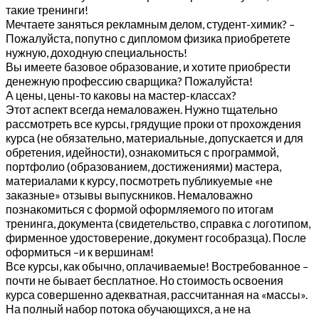
такие тренинги!
Мечтаете заняться рекламным делом, студент-химик? –
Пожалуйста, попутно с дипломом физика приобретете
нужную, доходную специальность!
Вы имеете базовое образование, и хотите приобрести
денежную профессию сварщика? Пожалуйста!
А цены, цены-то каковы на мастер-классах?
Этот аспект всегда немаловажен. Нужно тщательно
рассмотреть все курсы, грядущие проки от прохождения
курса (не обязательно, материальные, допускается и для
обретения, идейности), ознакомиться с программой,
портфолио (образованием, достижениями) мастера,
материалами к курсу, посмотреть публикуемые «не
заказные» отзывы выпускников. Немаловажно
познакомиться с формой оформляемого по итогам
тренинга, документа (свидетельство, справка с логотипом,
фирменное удостоверение, документ гособразца). После
оформиться –и к вершинам!
Все курсы, как обычно, оплачиваемые! Востребованное –
почти не бывает бесплатное. Но стоимость освоения
курса совершенно адекватная, рассчитанная на «массы».
На полный набор потока обучающихся, а не на