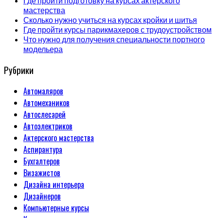
Где пройти подготовку на курсах актерского
мастерства
Сколько нужно учиться на курсах кройки и шитья
Где пройти курсы парикмахеров с трудоустройством
Что нужно для получения специальности портного
модельера
Рубрики
Автомаляров
Автомехаников
Автослесарей
Автоэлектриков
Актерского мастерства
Аспирантура
Бухгалтеров
Визажистов
Дизайна интерьера
Дизайнеров
Компьютерные курсы