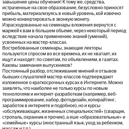
завышение цены обучения! К тому же, средства,
истраченные на свое образование, безусловно приносят
прибыль, материализуясь в новый уровень, кой извечно
можно конвертировать в звонкую монету.
Израсходованные на семинары вложения вернутся с
маржей к вам в большем объеме, через некоторый период
вследствие начала применению знаний (умений),
усвоенных на мастер-классах.
Востребованные семинары, знающие лекторы
пользуются спросом во все времена, их не хватает, их
ищут и находят: по советам, по объявлениям, в газетах.
Каковы замечания выпускников?
Постоянный разбор, отслеживание мнений и отзывов
бывших слушателей мастер-классов подтверждают
изложенное о краткосрочных курсах в Интернете. Можно
заявлять, что наиболее не только курсы по новым
технологиям и интернет-разработкам (например, веб-
программирование, набор, фотодизайн, копирайтинг,
заработок в интернете и подобное), но и курсы
«обслуживающих, жизненных специальностей» (сварщик,
стропаль, охранник и прочие), а еше «образовательные» и
«семейные» курсы (иностранный язык, уход за ребенком,
массаж и т.п.).