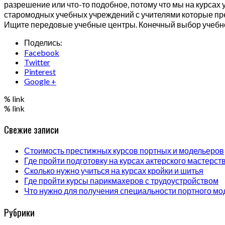
разрешение или что-то подобное, потому что мы на курсах 
старомодных учебных учреждений с учителями которые пр
Ищите передовые учебные центры. Конечный выбор учебно
Поделись:
Facebook
Twitter
Pinterest
Google +
% link
% link
Свежие записи
Стоимость престижных курсов портных и модельеров
Где пройти подготовку на курсах актерского мастерст
Сколько нужно учиться на курсах кройки и шитья
Где пройти курсы парикмахеров с трудоустройством
Что нужно для получения специальности портного мо
Рубрики