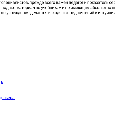
у специалистов, прежде всего важен педагог и показатель се
еподают материал по учебникам и не имеющим абсолютно ни
го учреждения делается исходя из предпочтений и интуици
ва
дельера