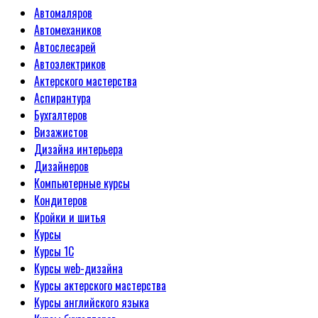
Автомаляров
Автомехаников
Автослесарей
Автоэлектриков
Актерского мастерства
Аспирантура
Бухгалтеров
Визажистов
Дизайна интерьера
Дизайнеров
Компьютерные курсы
Кондитеров
Кройки и шитья
Курсы
Курсы 1С
Курсы web-дизайна
Курсы актерского мастерства
Курсы английского языка