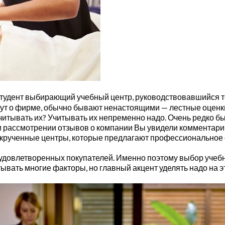
 студент выбирающий учебный центр, руководствовавшийся т
ишут о фирме, обычно бывают ненастоящими — лестные оценк
читывать их? Учитывать их непременно надо. Очень редко б
при рассмотрении отзывов о компании Вы увидели комментар
раскрученные центры, которые предлагают профессиональное
неудовлетворенных покупателей. Именно поэтому выбор уче
вать многие факторы, но главный акцент уделять надо на э