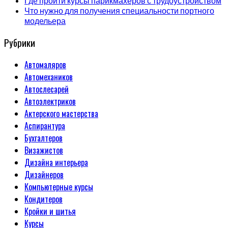
Где пройти курсы парикмахеров с трудоустройством
Что нужно для получения специальности портного
модельера
Рубрики
Автомаляров
Автомехаников
Автослесарей
Автоэлектриков
Актерского мастерства
Аспирантура
Бухгалтеров
Визажистов
Дизайна интерьера
Дизайнеров
Компьютерные курсы
Кондитеров
Кройки и шитья
Курсы