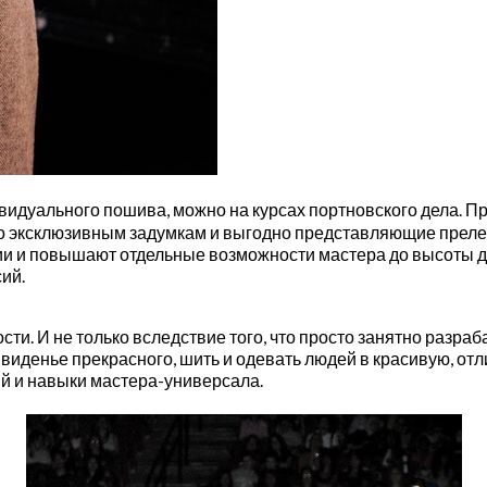
идуального пошива, можно на курсах портновского дела. П
о эксклюзивным задумкам и выгодно представляющие прелес
и и повышают отдельные возможности мастера до высоты ди
ий.
. И не только вследствие того, что просто занятно разрабат
виденье прекрасного, шить и одевать людей в красивую, от
ий и навыки мастера-универсала.