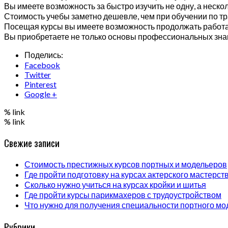
Вы имеете возможность за быстро изучить не одну, а неск
Стоимость учебы заметно дешевле, чем при обучении по т
Посещая курсы вы имеете возможность продолжать работа
Вы приобретаете не только основы профессиональных знан
Поделись:
Facebook
Twitter
Pinterest
Google +
% link
% link
Свежие записи
Стоимость престижных курсов портных и модельеров
Где пройти подготовку на курсах актерского мастерст
Сколько нужно учиться на курсах кройки и шитья
Где пройти курсы парикмахеров с трудоустройством
Что нужно для получения специальности портного мо
Рубрики