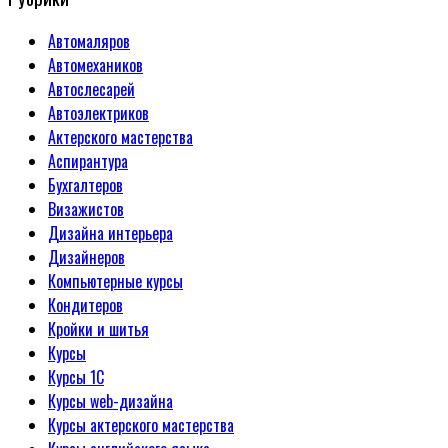
Автомаляров
Автомехаников
Автослесарей
Автоэлектриков
Актерского мастерства
Аспирантура
Бухгалтеров
Визажистов
Дизайна интерьера
Дизайнеров
Компьютерные курсы
Кондитеров
Кройки и шитья
Курсы
Курсы 1С
Курсы web-дизайна
Курсы актерского мастерства