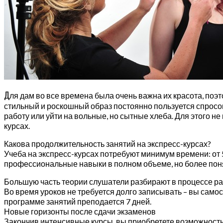
Д
ля дам во все времена была очень важна их красота, по
стильный и роскошный образ постоянно пользуется спросом
работу или уйти на вольные, но сытные хлеба. Для этого н
курсах.
Какова продолжительность занятий на экспресс-курсах?
Учеба на экспресс-курсах потребуют минимум времени: от 5
профессиональные навыки в полном объеме, но более поня
Большую часть теории слушатели разбирают в процессе р
Во время уроков не требуется долго записывать – вы самос
программе занятий преподается 7 дней.
Новые горизонты после сдачи экзаменов
Закончив интенсивные курсы, вы приобретете возможность