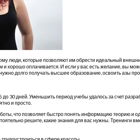
этому люди, которые позволяют им обрести идеальный внешни
 и хорошо оплачивается. И если у вас есть желание, вы мож
е нужно долго получать высшее образование, освоить азы про
 до 30 дней. Уменьшить период учебы удалось за счет разра
тно и просто.
аботы, что позволяет быстро понять информацию теорию и 
тоятельно решите, какие знания для вас нужны. Тренинги вме
 трудоустроиться в сфере красоты.