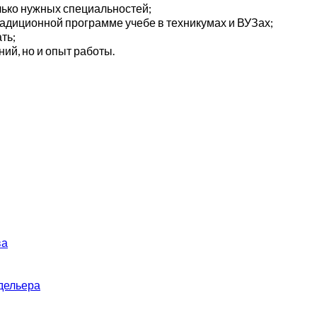
олько нужных специальностей;
радиционной программе учебе в техникумах и ВУЗах;
ть;
ий, но и опыт работы.
ва
дельера