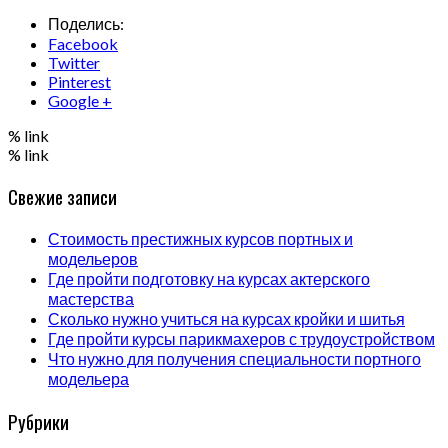
Поделись:
Facebook
Twitter
Pinterest
Google +
% link
% link
Свежие записи
Стоимость престижных курсов портных и
модельеров
Где пройти подготовку на курсах актерского
мастерства
Сколько нужно учиться на курсах кройки и шитья
Где пройти курсы парикмахеров с трудоустройством
Что нужно для получения специальности портного
модельера
Рубрики