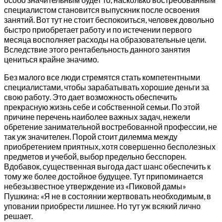
специалистом становится выпускник после освоения
занятий. Вот тут не стоит беспокоиться, человек довольно
быстро приобретает работу и по истечении первого
месяца восполняет расходы на образовательные цели.
Вследствие этого рентабельность данного занятия
цениться крайне значимо.
Без малого все люди стремятся стать компетентными
специалистами, чтобы зарабатывать хорошие деньги за
свою работу. Это дает возможность обеспечить
прекрасную жизнь себе и собственной семьи. По этой
причине перечень наиболее важных задач, нежели
обретение занимательной востребованной профессии, не
так уж значителен. Порой стоит дилемма между
приобретением приятных, хотя совершенно бесполезных
предметов и учебой, выбор предельно бесспорен.
Вдобавок, существенная выгода даст шанс обеспечить к
тому же более достойное будущее. Тут припоминается
небезызвестное утверждение из «Пиковой дамы»
Пушкина: «Я не в состоянии жертвовать необходимым, в
уповании приобрести лишнее. Но тут уж всякий лично
решает.