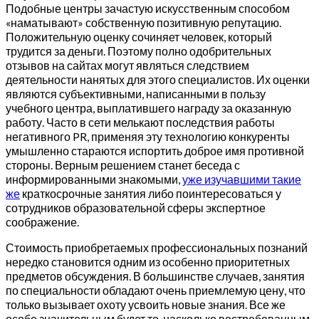
Подобные центры зачастую искусственным способом
«наматывают» собственную позитивную репутацию.
Положительную оценку сочиняет человек, который
трудится за деньги. Поэтому полно одобрительных
отзывов на сайтах могут являться следствием
деятельности нанятых для этого специалистов. Их оценки
являются субъективными, написанными в пользу
учебного центра, выплатившего награду за оказанную
работу. Часто в сети мелькают последствия работы
негативного PR, применяя эту технологию конкуренты
умышленно стараются испортить доброе имя противной
стороны. Верным решением станет беседа с
информированными знакомыми,
уже изучавшими такие
же
краткосрочные занятия либо поинтересоваться у
сотрудников образовательной сферы экспертное
соображение.
Стоимость приобретаемых профессиональных познаний
нередко становится одним из особенно приоритетных
предметов обсуждения. В большинстве случаев, занятия
по специальности обладают очень приемлемую цену, что
только вызывает охоту усвоить новые знания. Все же
особо значительным будет то, насколько востребованным