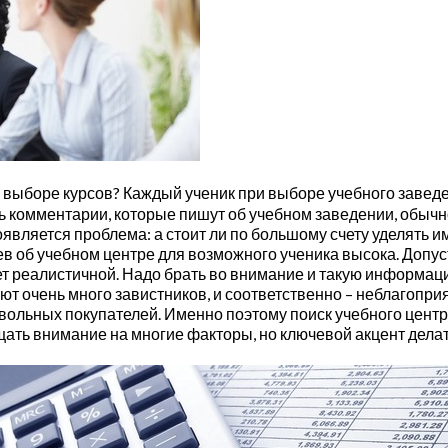
 выборе курсов? Каждый ученик при выборе учебного заведе
едь комментарии, которые пишут об учебном заведении, обы
является проблема: а стоит ли по большому счету уделять и
ев об учебном центре для возможного ученика высока. Допу
т реалистичной. Надо брать во внимание и такую информац
т очень много завистников, и соответственно – неблагопри
овольных покупателей. Именно поэтому поиск учебного цент
ать внимание на многие факторы, но ключевой акцент делат