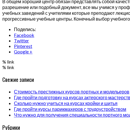
В общем хороший центр обязан представлять собой качеств
разрешение или подобный документ, все мы учимся у проф
учебных заведений с учителями которые преподают лекци
прогрессивные учебные центры. Конечный выбор учебного 
Поделись:
Facebook
Twitter
Pinterest
Google +
% link
% link
Свежие записи
Стоимость престижных курсов портных и модельеров
Где пройти подготовку на курсах актерского мастерст
Сколько нужно учиться на курсах кройки и шитья
Где пройти курсы парикмахеров с трудоустройством
Что нужно для получения специальности портного мо
Рубрики