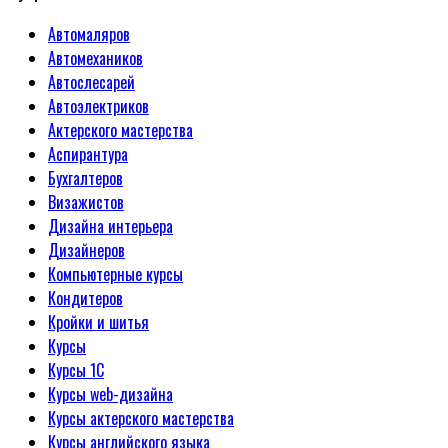
Автомаляров
Автомехаников
Автослесарей
Автоэлектриков
Актерского мастерства
Аспирантура
Бухгалтеров
Визажистов
Дизайна интерьера
Дизайнеров
Компьютерные курсы
Кондитеров
Кройки и шитья
Курсы
Курсы 1С
Курсы web-дизайна
Курсы актерского мастерства
Курсы английского языка