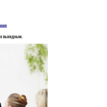
ания
по выходным.