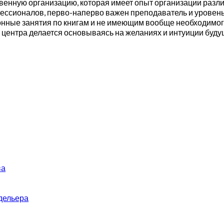
енную организацию, которая имеет опыт организации различн
ессионалов, перво-наперво важен преподаватель и уровень 
онные занятия по книгам и не имеющим вообще необходимо
центра делается основываясь на желаниях и интуиции будущ
ва
дельера