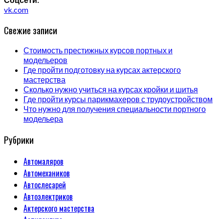
vk.com
Свежие записи
Стоимость престижных курсов портных и
модельеров
Где пройти подготовку на курсах актерского
мастерства
Сколько нужно учиться на курсах кройки и шитья
Где пройти курсы парикмахеров с трудоустройством
Что нужно для получения специальности портного
модельера
Рубрики
Автомаляров
Автомехаников
Автослесарей
Автоэлектриков
Актерского мастерства