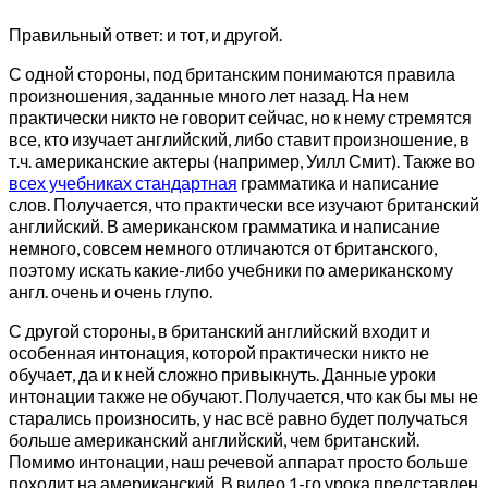
Правильный ответ: и тот, и другой.
С одной стороны, под британским понимаются правила
произношения, заданные много лет назад. На нем
практически никто не говорит сейчас, но к нему стремятся
все, кто изучает английский, либо ставит произношение, в
т.ч. американские актеры (например, Уилл Смит). Также во
всех учебниках стандартная
грамматика и написание
слов. Получается, что практически все изучают британский
английский. В американском грамматика и написание
немного, совсем немного отличаются от британского,
поэтому искать какие-либо учебники по американскому
англ. очень и очень глупо.
С другой стороны, в британский английский входит и
особенная интонация, которой практически никто не
обучает, да и к ней сложно привыкнуть. Данные уроки
интонации также не обучают. Получается, что как бы мы не
старались произносить, у нас всё равно будет получаться
больше американский английский, чем британский.
Помимо интонации, наш речевой аппарат просто больше
походит на американский. В видео 1-го урока представлен