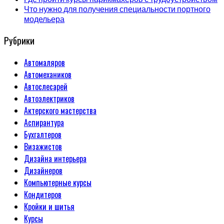
Что нужно для получения специальности портного
модельера
Рубрики
Автомаляров
Автомехаников
Автослесарей
Автоэлектриков
Актерского мастерства
Аспирантура
Бухгалтеров
Визажистов
Дизайна интерьера
Дизайнеров
Компьютерные курсы
Кондитеров
Кройки и шитья
Курсы