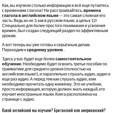
Как, вы изучили столько информации и всё еще путаетесь
с временами глагола? Не расстраивайтесь,
времена
глагола в английском языке
— это самая сложная его
часть. Ведь их не 3, как в русском языке, а целых 12!
Специально для более простого понимания и усвоения
времен, был создан следующий раздел по эффективным
урокам.
А вот теперь вы уже готовы к серьёзным делам.
Переходим к
среднему уровню
.
Здесь у вас будет еще более
самостоятельное
обучение
. Необходимо будет освоить третье пособие по
грамматике для среднего уровня (полностью на
английском языке!), и параллельно слушать аудио, аудио и
еще раз аудио. А перед тем как слушать аудио, вам
необходимо прочитать одну книжечку. Это не учебник,
просто информация, которую должен знать каждый, кто
изучает иностранные языки. Книга расположена на
странице с аудио.
Какой английский мы изучаем? Британский или американский?