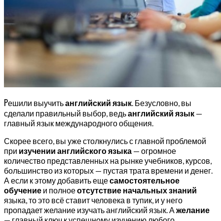
Р
ешили выучить
английский язык
. Безусловно, вы
сделали правильный выбор, ведь
английский язык
—
главный язык международного общения.
Скорее всего, вы уже столкнулись с главной проблемой
при
изучении английского языка
— огромное
количество представленных на рынке учебников, курсов,
большинство из которых — пустая трата времени и денег.
А если к этому добавить еще
самостоятельное
обучение
и полное
отсутствие начальных знаний
языка, то это всё ставит человека в тупик, и у него
пропадает желание изучать английский язык. А
желание
— главный ключ к успешному изучению любого