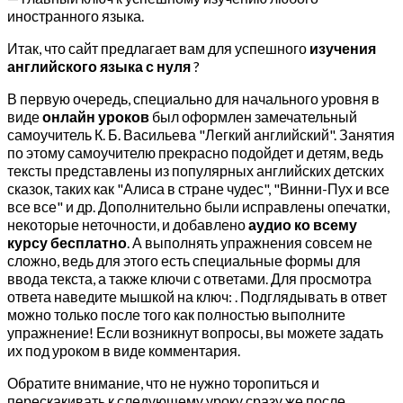
иностранного языка.
Итак, что сайт предлагает вам для успешного
изучения
английского языка с нуля
?
В первую очередь, специально для начального уровня в
виде
онлайн уроков
был оформлен замечательный
самоучитель К. Б. Васильева "Легкий английский". Занятия
по этому самоучителю прекрасно подойдет и детям, ведь
тексты представлены из популярных английских детских
сказок, таких как "Алиса в стране чудес", "Винни-Пух и все
все все" и др. Дополнительно были исправлены опечатки,
некоторые неточности, и добавлено
аудио ко всему
курсу бесплатно
. А выполнять упражнения совсем не
сложно, ведь для этого есть специальные формы для
ввода текста, а также ключи с ответами. Для просмотра
ответа наведите мышкой на ключ: . Подглядывать в ответ
можно только после того как полностью выполните
упражнение! Если возникнут вопросы, вы можете задать
их под уроком в виде комментария.
Обратите внимание, что не нужно торопиться и
перескакивать к следующему уроку сразу же после