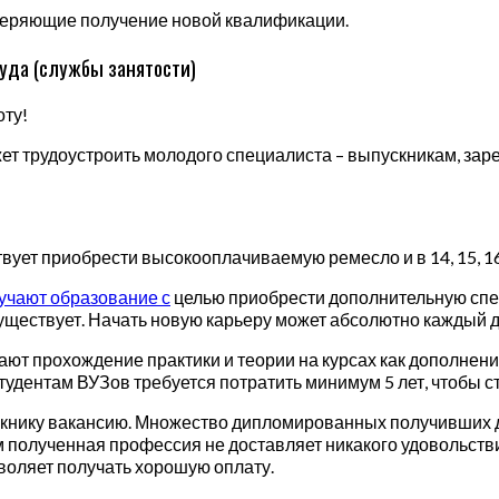
еряющие получение новой квалификации.
руда (службы занятости)
оту!
жет трудоустроить молодого специалиста – выпускникам, зар
вует приобрести высокооплачиваемую ремесло и в 14, 15, 16, 
учают образование с
целью приобрести дополнительную спе
существует. Начать новую карьеру может абсолютно каждый 
т прохождение практики и теории на курсах как дополнение
тудентам ВУЗов требуется потратить минимум 5 лет, чтобы с
скнику вакансию. Множество дипломированных получивших д
им полученная профессия не доставляет никакого удовольстви
зволяет получать хорошую оплату.