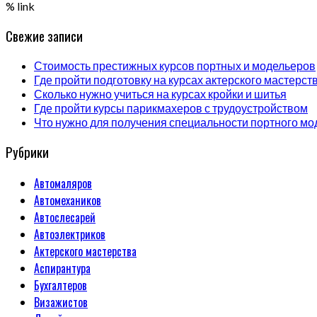
% link
Свежие записи
Стоимость престижных курсов портных и модельеров
Где пройти подготовку на курсах актерского мастерст
Сколько нужно учиться на курсах кройки и шитья
Где пройти курсы парикмахеров с трудоустройством
Что нужно для получения специальности портного мо
Рубрики
Автомаляров
Автомехаников
Автослесарей
Автоэлектриков
Актерского мастерства
Аспирантура
Бухгалтеров
Визажистов