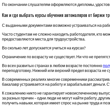
По окончании слушателям оформляются дипломы, удостов
Как и где выбрать курсы обучения автомаляров от биржи т
С выданными документами возможно устраиваться на раб
Часто студентам не сложно находить работодателя, кто мо
предоставляются места для трудоустройства.
Во сколько лет допускается учиться на курсах?
Ограничение по возрасту не существует. Ни что не препятст
Во всех развитых странах в любом возрасте постоянно
пол
переподготовку. Нижний или верхний предел возраста не 
В современных реалиях многие современники рассматриваю
бакалавр устраивается на работу и зарабатывает деньги. С
К сожалению никто не гарантирует новоиспеченному выпу
за разных причин – одни люди не могут найти работу, друг
получить навыки, которая имеет спрос на рынке труда и по