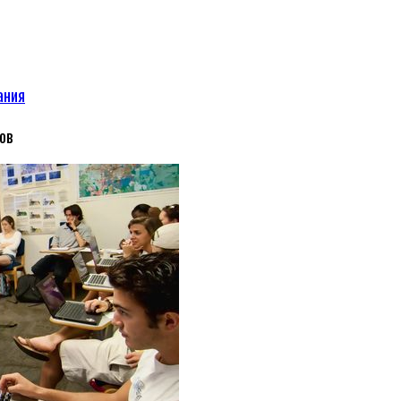
ания
ов