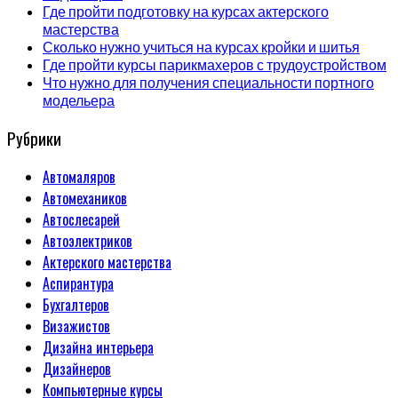
Где пройти подготовку на курсах актерского
мастерства
Сколько нужно учиться на курсах кройки и шитья
Где пройти курсы парикмахеров с трудоустройством
Что нужно для получения специальности портного
модельера
Рубрики
Автомаляров
Автомехаников
Автослесарей
Автоэлектриков
Актерского мастерства
Аспирантура
Бухгалтеров
Визажистов
Дизайна интерьера
Дизайнеров
Компьютерные курсы