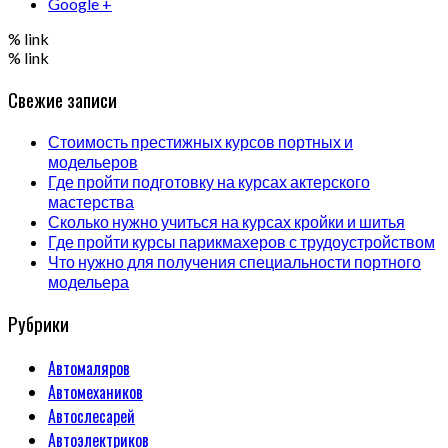
Google +
% link
% link
Свежие записи
Стоимость престижных курсов портных и
модельеров
Где пройти подготовку на курсах актерского
мастерства
Сколько нужно учиться на курсах кройки и шитья
Где пройти курсы парикмахеров с трудоустройством
Что нужно для получения специальности портного
модельера
Рубрики
Автомаляров
Автомехаников
Автослесарей
Автоэлектриков