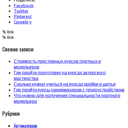
Facebook
Twitter
Pinterest
Google +
% link
% link
Свежие записи
Стоимость престижных курсов портных и
модельеров
Где пройти подготовку на курсах актерского
мастерства
Сколько нужно учиться на курсах кройки и шитья
Где пройти курсы парикмахеров с трудоустройством
Что нужно для получения специальности портного
модельера
Рубрики
Автомаляров