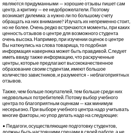
являются придуманными — хорошие отзывы пишет сам
центр, а критику — ее недоброжелатели. Поэтому
возникает дилемма: а нужно ли по большому счету
обращать на них внимание? Изучать их непременно стоит,
но не более. Очень редко встречаются моменты, при каких
ценность отзывов о центре для возможного студента
очень высока. Например, при изучении оценок о центре
Вы наткнулись на слова товарища, то подобная
информация наверняка может быть правдивой. Следует
иметь ввиду также информацию, что раскрученные
центры, которые предлагают высококачественное
образование своим студентам, имеют большое
количество завистников, и разумеется – неблагоприятных
отзывов.
Также, чем больше покупателей, тем больше среди них
недовольных потребителей. Потому выбор учебного
центра по благоприятным оценкам — как минимум
несерьезно. При выборе учебного центра надо учитывать
многие факторы, но упор делать надо на следующие:
• Педагоги, осуществляющие подготовку студентов,
должны быть настоящими спецами в своей работе, а не