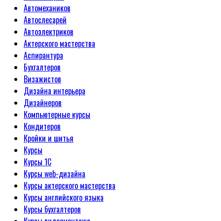
Автомехаников
Автослесарей
Автоэлектриков
Актерского мастерства
Аспирантура
Бухгалтеров
Визажистов
Дизайна интерьера
Дизайнеров
Компьютерные курсы
Кондитеров
Кройки и шитья
Курсы
Курсы 1С
Курсы web-дизайна
Курсы актерского мастерства
Курсы английского языка
Курсы бухгалтеров