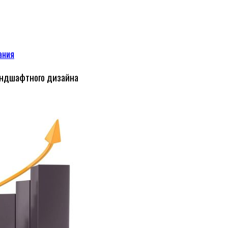
ания
андшафтного дизайна