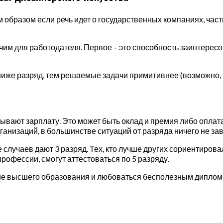
ым образом если речь идет о государственных компаниях, ча
начим для работодателя. Первое – это способность заинтере
иже разряд, тем решаемые задачи примитивнее (возможно, тя
ывают зарплату. Это может быть оклад и премия либо оплат
рганизаций, в большинстве ситуаций от разряда ничего не зав
случаев дают 3 разряд. Тех, кто лучше других сориентировал
профессии, смогут аттестоваться по 5 разряду.
ние высшего образования и любоваться бесполезным диплом