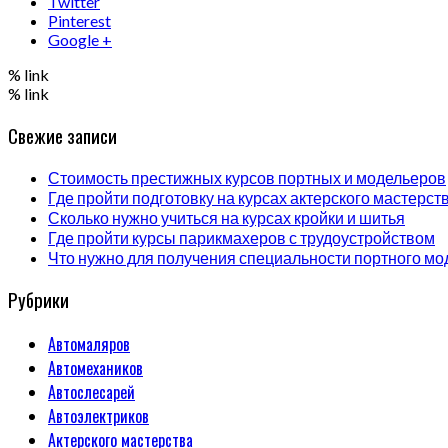
Twitter
Pinterest
Google +
% link
% link
Свежие записи
Стоимость престижных курсов портных и модельеров
Где пройти подготовку на курсах актерского мастерст
Сколько нужно учиться на курсах кройки и шитья
Где пройти курсы парикмахеров с трудоустройством
Что нужно для получения специальности портного мо
Рубрики
Автомаляров
Автомехаников
Автослесарей
Автоэлектриков
Актерского мастерства