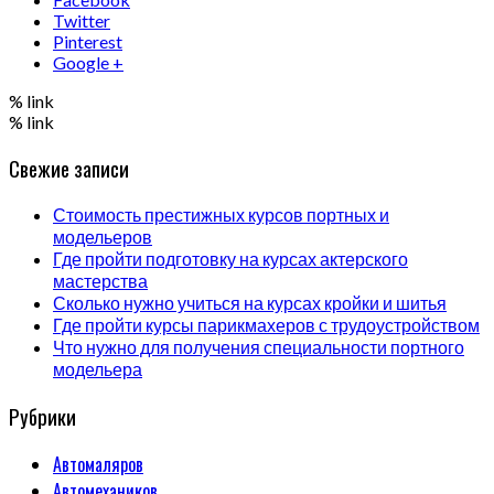
Twitter
Pinterest
Google +
% link
% link
Свежие записи
Стоимость престижных курсов портных и
модельеров
Где пройти подготовку на курсах актерского
мастерства
Сколько нужно учиться на курсах кройки и шитья
Где пройти курсы парикмахеров с трудоустройством
Что нужно для получения специальности портного
модельера
Рубрики
Автомаляров
Автомехаников