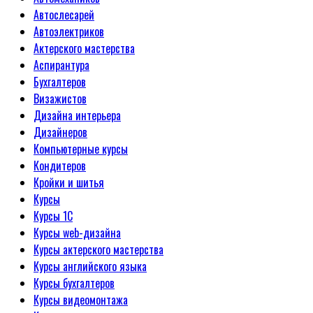
Автослесарей
Автоэлектриков
Актерского мастерства
Аспирантура
Бухгалтеров
Визажистов
Дизайна интерьера
Дизайнеров
Компьютерные курсы
Кондитеров
Кройки и шитья
Курсы
Курсы 1С
Курсы web-дизайна
Курсы актерского мастерства
Курсы английского языка
Курсы бухгалтеров
Курсы видеомонтажа