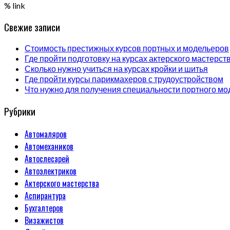
% link
Свежие записи
Стоимость престижных курсов портных и модельеров
Где пройти подготовку на курсах актерского мастерст
Сколько нужно учиться на курсах кройки и шитья
Где пройти курсы парикмахеров с трудоустройством
Что нужно для получения специальности портного мо
Рубрики
Автомаляров
Автомехаников
Автослесарей
Автоэлектриков
Актерского мастерства
Аспирантура
Бухгалтеров
Визажистов