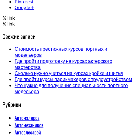
Pinterest
Google +
% link
% link
Свежие записи
Стоимость престижных курсов портных и
модельеров
Где пройти подготовку на курсах актерского
мастерства
Сколько нужно учиться на курсах кройки и шитья
Где пройти курсы парикмахеров с трудоустройством
Что нужно для получения специальности портного
модельера
Рубрики
Автомаляров
Автомехаников
Автослесарей