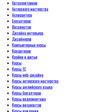
Автоэлектриков
Актерского мастерства
Аспирантура
Бухгалтеров
Визажистов
Дизайна интерьера
Дизайнеров
Компьютерные курсы
Кондитеров
Кройки и шитья
Курсы
Курсы 1С
Курсы web-дизайна
Курсы актерского мастерства
Курсы английского языка
Курсы бухгалтеров
Курсы видеомонтажа
Курсы визажистов
Курсы вождения