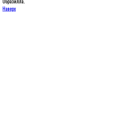
Образилла.
Наверх