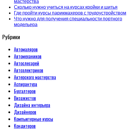
мастерства
Сколько нужно учиться на курсах кройки и шитья
Где пройти курсы парикмахеров с трудоустройством
Что нужно для получения специальности портного
модельера
Рубрики
Автомаляров
Автомехаников
Автослесарей
Автоэлектриков
Актерского мастерства
Аспирантура
Бухгалтеров
Визажистов
Дизайна интерьера
Дизайнеров
Компьютерные курсы
Кондитеров