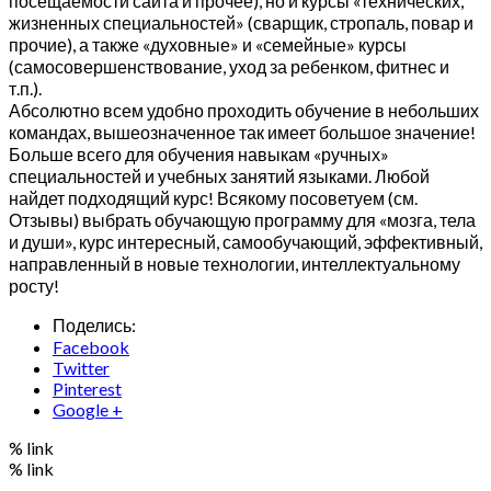
посещаемости сайта и прочее), но и курсы «технических,
жизненных специальностей» (сварщик, стропаль, повар и
прочие), а также «духовные» и «семейные» курсы
(самосовершенствование, уход за ребенком, фитнес и
т.п.).
Абсолютно всем удобно проходить обучение в небольших
командах, вышеозначенное так имеет большое значение!
Больше всего для обучения навыкам «ручных»
специальностей и учебных занятий языками. Любой
найдет подходящий курс! Всякому посоветуем (см.
Отзывы) выбрать обучающую программу для «мозга, тела
и души», курс интересный, самообучающий, эффективный,
направленный в новые технологии, интеллектуальному
росту!
Поделись:
Facebook
Twitter
Pinterest
Google +
% link
% link