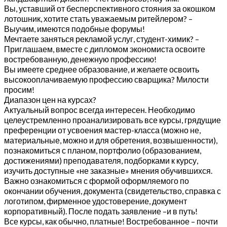
Вы, уставший от бесперспективного стояния за окошком
лотошник, хотите стать уважаемым ритейлером? –
Выучим, имеются подобные форумы!
Мечтаете заняться рекламой услуг, студент-химик? –
Приглашаем, вместе с дипломом экономиста освоите
востребованную, денежную профессию!
Вы имеете среднее образование, и желаете освоить
высокооплачиваемую профессию сварщика? Милости
просим!
Диапазон цен на курсах?
Актуальный вопрос всегда интересен. Необходимо
целеустремленно проанализировать все курсы, грядущие
преференции от усвоения мастер-класса (можно не,
материальные, можно и для обретения, возвышенности),
познакомиться с планом, портфолио (образованием,
достижениями) преподавателя, подборками к курсу,
изучить доступные «не заказные» мнения обучившихся.
Важно ознакомиться с формой оформляемого по
окончании обучения, документа (свидетельство, справка с
логотипом, фирменное удостоверение, документ
корпоративный). После подать заявление –и в путь!
Все курсы, как обычно, платные! Востребованное – почти