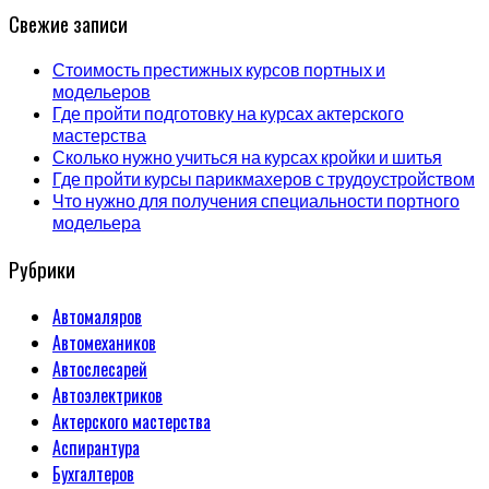
Свежие записи
Стоимость престижных курсов портных и
модельеров
Где пройти подготовку на курсах актерского
мастерства
Сколько нужно учиться на курсах кройки и шитья
Где пройти курсы парикмахеров с трудоустройством
Что нужно для получения специальности портного
модельера
Рубрики
Автомаляров
Автомехаников
Автослесарей
Автоэлектриков
Актерского мастерства
Аспирантура
Бухгалтеров