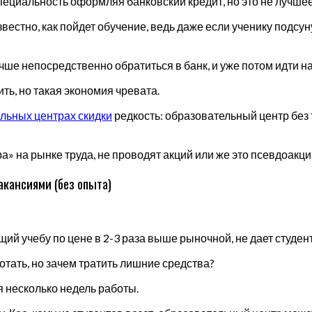
ециальность оформляя банковский кредит, но это не лучше
естно, как пойдет обучение, ведь даже если ученику подсуну
чше непосредственно обратиться в банк, и уже потом идти н
ь, но такая экономия чревата.
льных центрах скидки
редкость: образовательный центр без
» на рынке труда, не проводят акций или же это псевдоакци
акансиями (без опыта)
 учебу по цене в 2-3 раза выше рыночной, не дает студент
отать, но зачем тратить лишние средства?
 несколько недель работы.