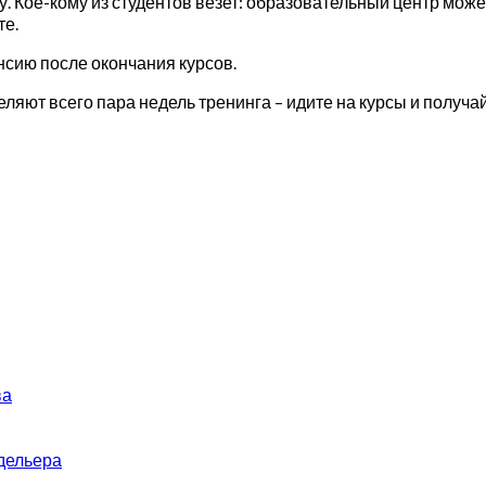
у. Кое-кому из студентов везет: образовательный центр може
те.
нсию после окончания курсов.
ют всего пара недель тренинга – идите на курсы и получай
ва
дельера