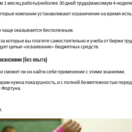
м 1 месяц работы|неболее 30 дней труда|максимум 4 недели
которые компании устанавливают ограничение на время испы
ко чаще оказывается бесполезным.
 которые вы платите самостоятельно и учеба от биржи труд
дует целью «осваивание» бюджетных средств.
акансиями (без опыта)
 и сможет ли он найти себе применение с этими знаниями.
орам нужна показушность, и с полной безмятежностью перед
я Фортуна.
.