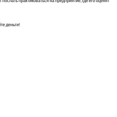
т послать практиковаться на предприятие, где его оценят
те деньги!