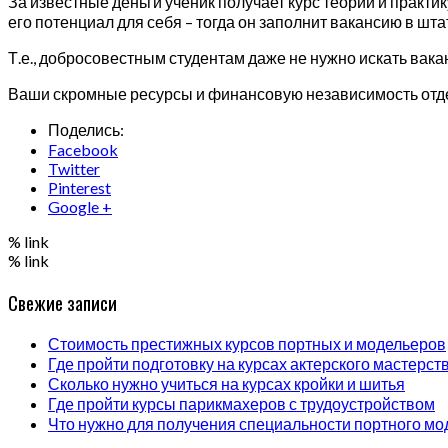
За известные деньги ученик получает курс теории и практик
его потенциал для себя – тогда он заполнит вакансию в шта
Т.е., добросовестным студентам даже не нужно искать вака
Ваши скромные ресурсы и финансовую независимость отделя
Поделись:
Facebook
Twitter
Pinterest
Google +
% link
% link
Свежие записи
Стоимость престижных курсов портных и модельеров
Где пройти подготовку на курсах актерского мастерст
Сколько нужно учиться на курсах кройки и шитья
Где пройти курсы парикмахеров с трудоустройством
Что нужно для получения специальности портного мо