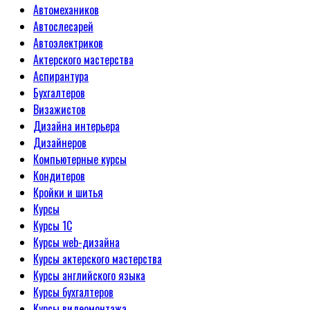
Автомехаников
Автослесарей
Автоэлектриков
Актерского мастерства
Аспирантура
Бухгалтеров
Визажистов
Дизайна интерьера
Дизайнеров
Компьютерные курсы
Кондитеров
Кройки и шитья
Курсы
Курсы 1С
Курсы web-дизайна
Курсы актерского мастерства
Курсы английского языка
Курсы бухгалтеров
Курсы видеомонтажа