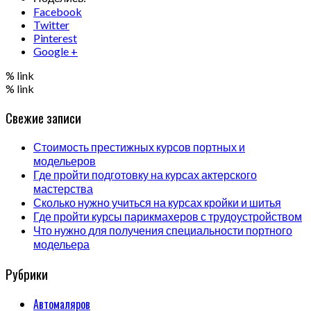
Facebook
Twitter
Pinterest
Google +
% link
% link
Свежие записи
Стоимость престижных курсов портных и
модельеров
Где пройти подготовку на курсах актерского
мастерства
Сколько нужно учиться на курсах кройки и шитья
Где пройти курсы парикмахеров с трудоустройством
Что нужно для получения специальности портного
модельера
Рубрики
Автомаляров