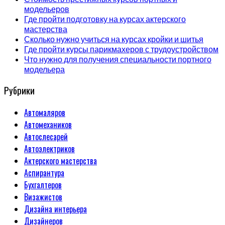
модельеров
Где пройти подготовку на курсах актерского
мастерства
Сколько нужно учиться на курсах кройки и шитья
Где пройти курсы парикмахеров с трудоустройством
Что нужно для получения специальности портного
модельера
Рубрики
Автомаляров
Автомехаников
Автослесарей
Автоэлектриков
Актерского мастерства
Аспирантура
Бухгалтеров
Визажистов
Дизайна интерьера
Дизайнеров