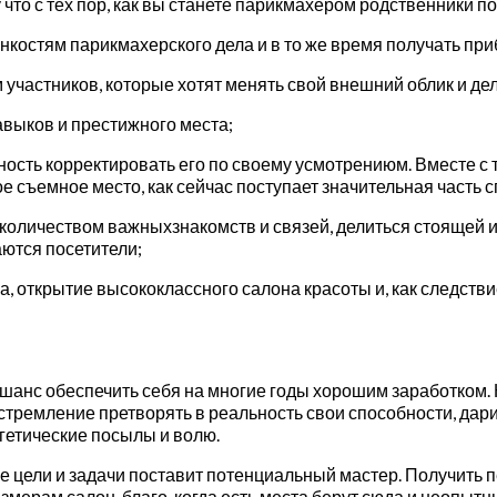
что с тех пор, как вы станете парикмахером родственники п
костям парикмахерского дела и в то же время получать при
участников, которые хотят менять свой внешний облик и де
авыков и престижного места;
сть корректировать его по своему усмотрениюм. Вместе с т
е съемное место, как сейчас поступает значительная часть 
й количеством важныхзнакомств и связей, делиться стоящей
аются посетители;
, открытие высококлассного салона красоты и, как следстви
 шанс обеспечить себя на многие годы хорошим заработком. 
 стремление претворять в реальность свои способности, дари
гетические посылы и волю.
ые цели и задачи поставит потенциальный мастер. Получить
азмерам салон, благо, когда есть места берут сюда и неопы