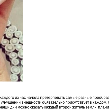
ь каждого из нас начала претерпевать самые разные преобраз
м улучшении внешности обязательно присутствует в каждом,
 наши дни можно сказать каждый второй житель земли, план