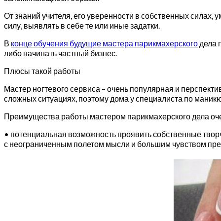
От знаний учителя, его уверенности в собственных силах,
силу, выявлять в себе те или иные задатки.
В
конце обучения будущие мастера парикмахерского
дела 
либо начинать частный бизнес.
Плюсы такой работы
Мастер ногтевого сервиса – очень популярная и перспекти
сложных ситуациях, поэтому дома у специалиста по маникю
Преимущества работы мастером парикмахерского дела оч
• потенциальная возможность проявить собственные творче
с неограниченным полетом мысли и большим чувством пре