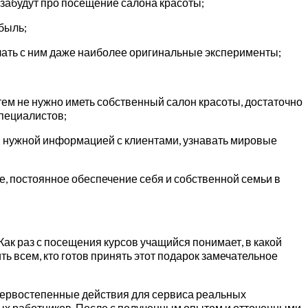
озабудут про посещение салона красоты;
быль;
лать с ним даже наиболее оригинальные эксперименты;
ем не нужно иметь собственный салон красоты, достаточно
специалистов;
 и нужной информацией с клиентами, узнавать мировые
е, постоянное обеспечение себя и собственной семьи в
Как раз с посещения курсов учащийся понимает, в какой
ть всем, кто готов принять этот подарок замечательное
 первостепенные действия для сервиса реальных
тных работников. После с полученным опытом и отточенными