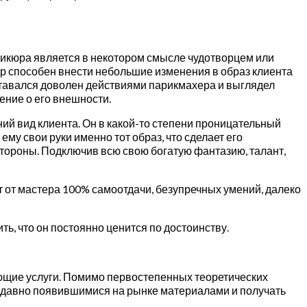
никюра является в некотором смысле чудотворцем или
 способен внести небольшие изменения в образ клиента
ставался доволен действиями парикмахера и выглядел
нение о его внешности.
й вид клиента. Он в какой-то степени проницательный
у свои руки именно тот образ, что сделает его
 стороны. Подключив всю свою богатую фантазию, талант,
от мастера 100% самоотдачи, безупречных умений, далеко
ь, что он постоянно ценится по достоинству.
ющие услуги. Помимо первостепенных теоретических
 недавно появившимися на рынке материалами и получать