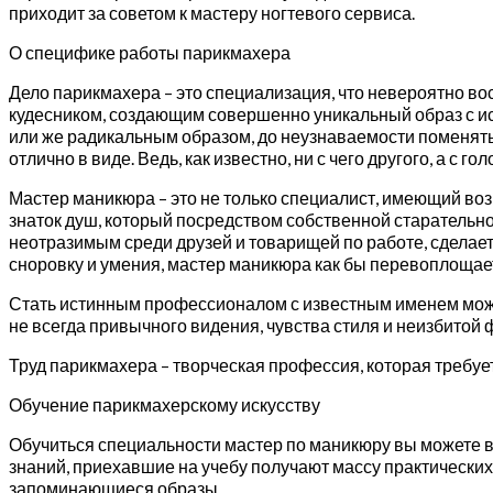
приходит за советом к мастеру ногтевого сервиса.
О специфике работы парикмахера
Дело парикмахера – это специализация, что невероятно во
кудесником, создающим совершенно уникальный образ с и
или же радикальным образом, до неузнаваемости поменять
отлично в виде. Ведь, как известно, ни с чего другого, а с 
Мастер маникюра – это не только специалист, имеющий во
знаток душ, который посредством собственной старательно
неотразимым среди друзей и товарищей по работе, сделает
сноровку и умения, мастер маникюра как бы перевоплощает
Стать истинным профессионалом с известным именем может
не всегда привычного видения, чувства стиля и неизбитой 
Труд парикмахера – творческая профессия, которая требует
Обучение парикмахерскому искусству
Обучиться специальности мастер по маникюру вы можете 
знаний, приехавшие на учебу получают массу практических
запоминающиеся образы.