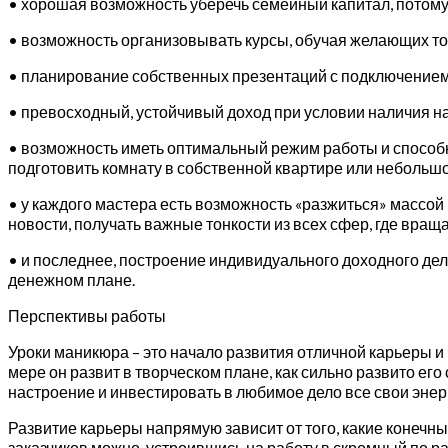
• хорошая возможность уберечь семейный капитал, потому 
• возможность организовывать курсы, обучая желающих тон
• планирование собственных презентаций с подключением 
• превосходный, устойчивый доход при условии наличия н
• возможность иметь оптимальный режим работы и способно
подготовить комнату в собственной квартире или небольшо
• у каждого мастера есть возможность «разжиться» массо
новости, получать важные тонкости из всех сфер, где вращ
• и последнее, построение индивидуального доходного дела
денежном плане.
Перспективы работы
Уроки маникюра – это начало развития отличной карьеры и
мере он развит в творческом плане, как сильно развито его
настроение и инвестировать в любимое дело все свои энер
Развитие карьеры напрямую зависит от того, какие конечн
заказчиков можно, устроившись на работу в скромный по р