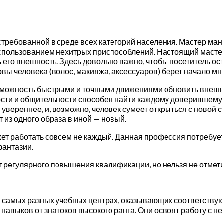
стребованной в среде всех категорий населения. Мастер ма
спользованием нехитрых приспособлений. Настоящий мастер
 его внешность. Здесь довольно важно, чтобы посетитель о
головы человека (волос, макияжа, аксессуаров) берет начало м
зможность быстрыми и точными движениями обновить внешни
сти и общительности способен найти каждому доверившему ем
 увереннее, и, возможно, человек сумеет открыться с новой
 из одного образа в иной — новый.
 работать совсем не каждый. Данная профессия потребует 
фантазии.
 регулярного повышения квалификации, но нельзя не отметит
в самых разных учебных центрах, оказывающих соответству
 навыков от знатоков высокого ранга. Они освоят работу с