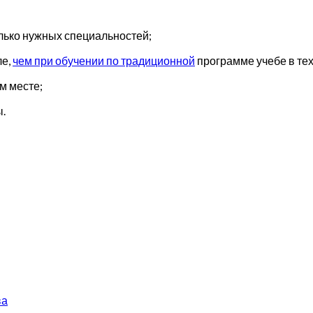
олько нужных специальностей;
ле,
чем при обучении по традиционной
программе учебе в тех
м месте;
ы.
ва