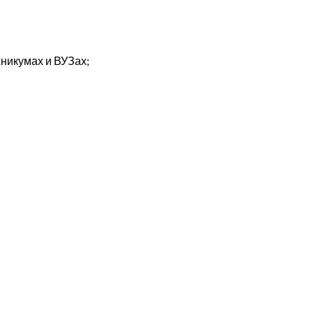
никумах и ВУЗах;