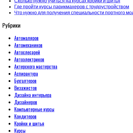
Сколько нужно учиться на курсах кройки и шитья
Где пройти курсы парикмахеров с трудоустройством
Что нужно для получения специальности портного мо
Рубрики
Автомаляров
Автомехаников
Автослесарей
Автоэлектриков
Актерского мастерства
Аспирантура
Бухгалтеров
Визажистов
Дизайна интерьера
Дизайнеров
Компьютерные курсы
Кондитеров
Кройки и шитья
Курсы