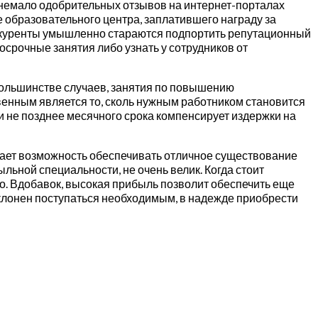
немало одобрительных отзывов на интернет-порталах
 образовательного центра, заплатившего награду за
онкуренты умышленно стараются подпортить репутационный
рочные занятия либо узнать у сотрудников от
большинстве случаев, занятия по повышению
венным является то, сколь нужным работником становится
и не позднее месячного срока компенсирует издержки на
дает возможность обеспечивать отличное существование
льной специальности, не очень велик. Когда стоит
. Вдобавок, высокая прибыль позволит обеспечить еще
клонен поступаться необходимым, в надежде приобрести