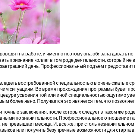
одят на работе, и именно поэтому она обязана давать не то
ать признание коллег в том роде деятельности, который не 
 завтрашний день. Профессиональный подъем предоставит в
деть востребованной специальностью в очень сжатые срок
чим ситуациям. Во время прохождения программы будет про
цедуре усвоения той или иной специальностью ощутимо увел
ым более явно. Получается это является тем, что позволяет
 точные заключения, после которых следует в таком же род
равными по значительности. Профессиональное отношение га
, не превышает месяца. И, все же, при столь незначительн
ыков или получить безупречные возможности для старта в