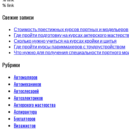
% link
Свежие записи
Стоимость престижных курсов портных и модельеров
Где пройти подготовку на курсах актерского мастерст
Сколько нужно учиться на курсах кройки и шитья
Где пройти курсы парикмахеров с трудоустройством
Что нужно для получения специальности портного мо
Рубрики
Автомаляров
Автомехаников
Автослесарей
Автоэлектриков
Актерского мастерства
Аспирантура
Бухгалтеров
Визажистов