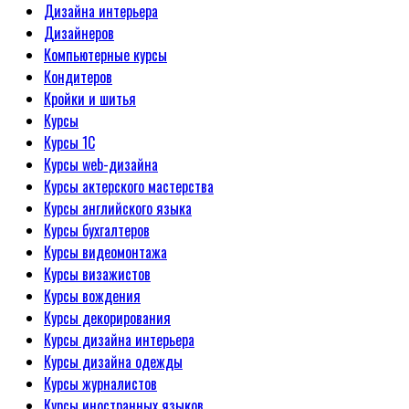
Дизайна интерьера
Дизайнеров
Компьютерные курсы
Кондитеров
Кройки и шитья
Курсы
Курсы 1С
Курсы web-дизайна
Курсы актерского мастерства
Курсы английского языка
Курсы бухгалтеров
Курсы видеомонтажа
Курсы визажистов
Курсы вождения
Курсы декорирования
Курсы дизайна интерьера
Курсы дизайна одежды
Курсы журналистов
Курсы иностранных языков