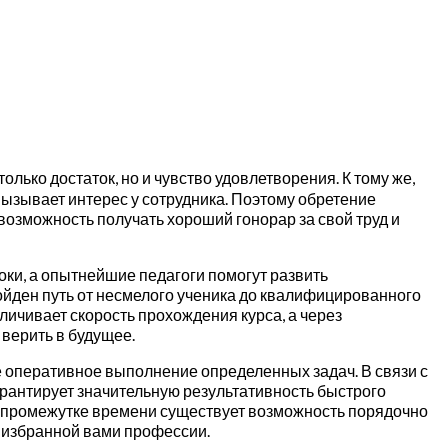
лько достаток, но и чувство удовлетворения. К тому же,
вызывает интерес у сотрудника. Поэтому обретение
озможность получать хороший гонорар за свой труд и
и, а опытнейшие педагоги помогут развить
йден путь от несмелого ученика до квалифицированного
ичивает скорость прохождения курса, а через
 верить в будущее.
е оперативное выполнение определенных задач. В связи с
рантирует значительную результативность быстрого
ом промежутке времени существует возможность порядочно
 избранной вами профессии.