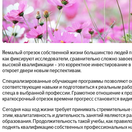
Н
емалый отрезок собственной жизни большинство людей пров
как фиксируют исследователи, сравнительно сложно завоев
высокой квалификации – это корректное инвестирование в
откроет двери новым перспективам.
Специализированные обучающие программы позволяют овла
соответствующие навыки и подготовиться к реальным рабо
спеца в выбранной профессии. Грамотное отношение к про
краткосрочный отрезок времени прогресс становится видим
Сегодня наш ход жизни требует принимать стремительные и
этим, квалитативность и длительность занятий являются 
образования. Продолжительность такой учебы, как правило
поднять квалификацию собственных профессиональных нав