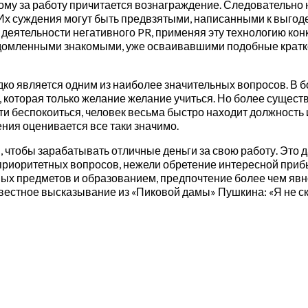
му за работу причитается вознаграждение. Следовательно 
Их суждения могут быть предвзятыми, написанными к выгоде
 деятельности негативного PR, применяя эту технологию к
домленными знакомыми, уже осваивавшими подобные краткос
о является одним из наиболее значительных вопросов. В 
которая только желание желание учиться. Но более сущест
ти беспокоиться, человек весьма быстро находит должность 
ения оценивается все таки значимо.
 чтобы зарабатывать отличные деньги за свою работу. Это 
 приоритетных вопросов, нежели обретение интересной прибы
х предметов и образованием, предпочтение более чем явно
вестное высказывание из «Пиковой дамы» Пушкина: «Я не с