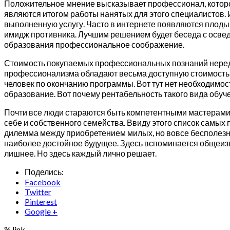
Положительное мнение высказывает профессионал, которо
являются итогом работы нанятых для этого специалистов. 
выполненную услугу. Часто в интернете появляются плоды
имидж противника. Лучшим решением будет беседа с осве
образования профессиональное соображение.
Стоимость покупаемых профессиональных познаний нередк
профессионализма обладают весьма доступную стоимость, 
человек по окончанию программы. Вот тут нет необходимос
образование. Вот почему рентабельность такого вида обуч
Почти все люди стараются быть компетентными мастерами,
себе и собственного семейства. Ввиду этого список самых
дилемма между приобретением милых, но вовсе бесполезны
наиболее достойное будущее. Здесь вспоминается общеиз
лишнее. Но здесь каждый лично решает.
Поделись:
Facebook
Twitter
Pinterest
Google +
% link