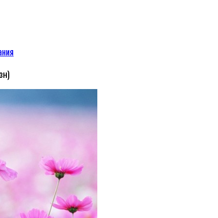
ания
зн)