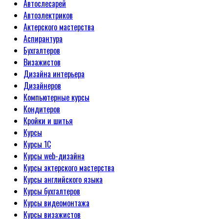
Автослесарей
Автоэлектриков
Актерского мастерства
Аспирантура
Бухгалтеров
Визажистов
Дизайна интерьера
Дизайнеров
Компьютерные курсы
Кондитеров
Кройки и шитья
Курсы
Курсы 1С
Курсы web-дизайна
Курсы актерского мастерства
Курсы английского языка
Курсы бухгалтеров
Курсы видеомонтажа
Курсы визажистов