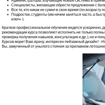
Администраторы, изучающие новые системы и прием
Специалисты, желающие обрести предложение с боль
Все те, кто никак не сумел в свое время (по возрасту
Подростки, студенты (им нечем заняться часто, а быс
ключ» ).
Краткое профессиональное обучение ведется ускоренно, дв
рекомендации курса позволяют исполнить не только полны
проверка получения навыков, консультации и др. ), но и п
Курсов море! Вам, врачу, интересен пейзажный дизайн? –Не
Вы, замученный от унылого стояния за прилавком лотошни