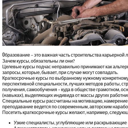
О
бразование – это важная часть строительства карьерной
Зачем курсы, обязательны ли они?
Целевые курсы подчас неправильно принимают как альтерна
запросы, которые, бывает, при случае могут совпадать.
Краткосрочные курсы по выбранному нужному конкретному
перспективной специальности, лучших методов работы, ст
получения, самообучения – куда в обществе грамотном, о
(навыках), выделяющих индивида от массы других работни
Специальные курсы рассчитаны на мотивацию, намерение 
преподавание ведется по современным, авторским наработк
Посетить краткосрочные курсы желают, например, следующ
Узкие специалисты, углубляющие или раскрывающие