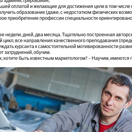
ы администрирования;
шей оплатой и желающие для достижения цели в том числе 
 получить образование (даже, с недостатком физических возм
трое приобретение профессии специальности ориентировано н
е недели, дней, два месяца. Тщательно построенная авторс
й цикл, все направления качественного преподавания (пред
онуждать курсанта к самостоятельной мотивированности разв
т затруднений, обучим.
к, хотите быть известным маркетологом? – Научим, имеются