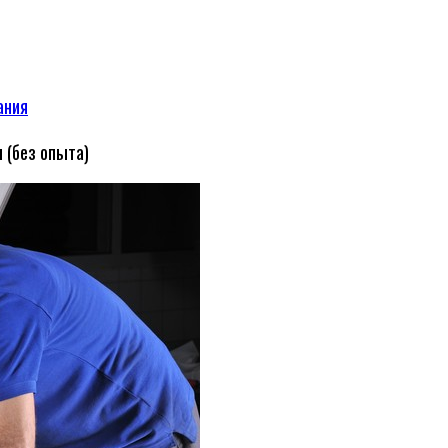
ания
 (без опыта)