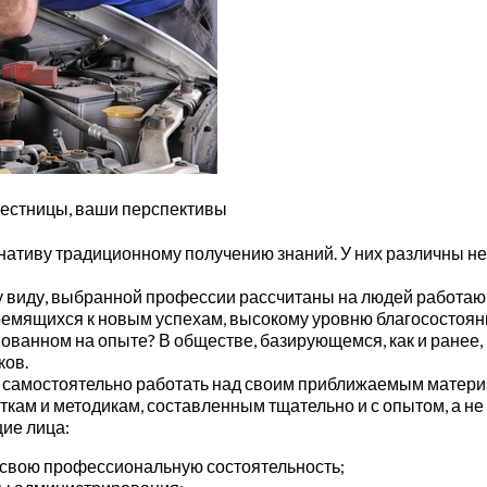
 лестницы, ваши перспективы
тиву традиционному получению знаний. У них различны не то
 виду, выбранной профессии рассчитаны на людей работаю
ремящихся к новым успехам, высокому уровню благосостояни
снованном на опыте? В обществе, базирующемся, как и ране
ков.
самостоятельно работать над своим приближаемым материал
ам и методикам, составленным тщательно и с опытом, а не к
ие лица:
 свою профессиональную состоятельность;