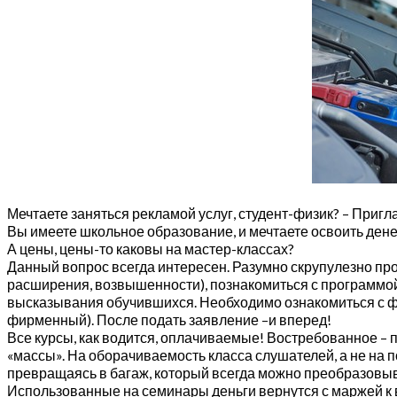
Мечтаете заняться рекламой услуг, студент-физик? – При
Вы имеете школьное образование, и мечтаете освоить ден
А цены, цены-то каковы на мастер-классах?
Данный вопрос всегда интересен. Разумно скрупулезно про
расширения, возвышенности), познакомиться с программой
высказывания обучившихся. Необходимо ознакомиться с фо
фирменный). После подать заявление –и вперед!
Все курсы, как водится, оплачиваемые! Востребованное – 
«массы». На оборачиваемость класса слушателей, а не на 
превращаясь в багаж, который всегда можно преобразовы
Использованные на семинары деньги вернутся с маржей к в