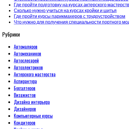
Где пройти подготовку на курсах актерского мастерст
Сколько нужно учиться на курсах кройки и шитья
Где пройти курсы парикмахеров с трудоустройством
Что нужно для получения специальности портного мо
Рубрики
Автомаляров
Автомехаников
Автослесарей
Автоэлектриков
Актерского мастерства
Аспирантура
Бухгалтеров
Визажистов
Дизайна интерьера
Дизайнеров
Компьютерные курсы
Кондитеров