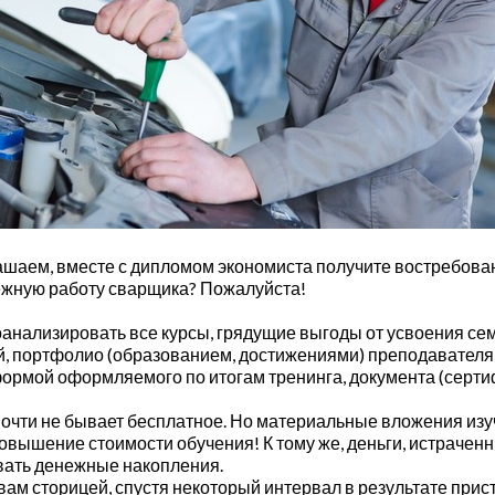
глашаем, вместе с дипломом экономиста получите востребо
ежную работу сварщика? Пожалуйста!
анализировать все курсы, грядущие выгоды от усвоения сем
, портфолио (образованием, достижениями) преподавателя, 
рмой оформляемого по итогам тренинга, документа (сертиф
почти не бывает бесплатное. Но материальные вложения изу
повышение стоимости обучения! К тому же, деньги, истраченн
вать денежные накопления.
ам сторицей, спустя некоторый интервал в результате прис