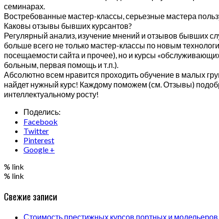
семинарах.
Востребованные мастер-классы, серьезные мастера пользую
Каковы отзывы бывших курсантов?
Регулярный анализ, изучение мнений и отзывов бывших сл
больше всего не только мастер-классы по новым технологи
посещаемости сайта и прочее), но и курсы «обслуживающих,
больным, первая помощь и т.п.).
Абсолютно всем нравится проходить обучение в малых гру
найдет нужный курс! Каждому поможем (см. Отзывы) подоб
интеллектуальному росту!
Поделись:
Facebook
Twitter
Pinterest
Google +
% link
% link
Свежие записи
Стоимость престижных курсов портных и модельеров