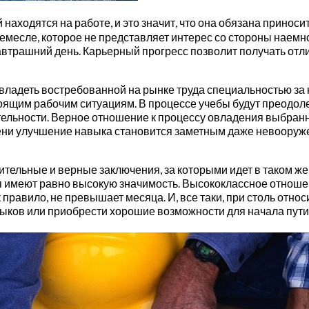
одятся на работе, и это значит, что она обязана приносить
емесле, которое не представляет интерес со стороны наемно
втрашний день. Карьерный прогресс позволит получать отли
адеть востребованной на рынке труда специальностью за 
оящим рабочим ситуациям. В процессе учебы будут преодоле
ельности. Верное отношение к процессу овладения выбран
ени улучшение навыка становится заметным даже невооружен
ительные и верные заключения, за которыми идет в таком 
ия имеют равно высокую значимость. Высококлассное отнош
к правило, не превышает месяца. И, все таки, при столь от
ков или приобрести хорошие возможности для начала пути