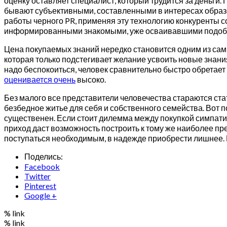
оценку оставляет специалист, который трудится за деньги
бывают субъективными, составленными в интересах образо
работы черного PR, применяя эту технологию конкуренты 
информированными знакомыми, уже осваивавшими подобны
Цена покупаемых знаний нередко становится одним из сам
которая только подстегивает желание усвоить новые знани
надо беспокоиться, человек сравнительно быстро обретает
оценивается очень
высоко.
Без малого все представители человечества стараются ста
безбедное житье для себя и собственного семейства. Вот 
существенен. Если стоит дилемма между покупкой симпат
приход даст возможность построить к тому же наиболее п
поступаться необходимым, в надежде приобрести лишнее.
Поделись:
Facebook
Twitter
Pinterest
Google +
% link
% link