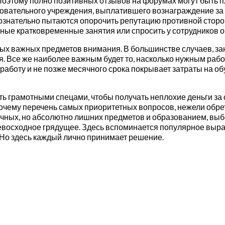
. Поэтому полно позитивных отзывов на форумах могут быть 
вательного учреждения, выплатившего вознаграждение за э
сознательно пытаются опорочить репутацию противной сторо
е кратковременные занятия или спросить у сотрудников о
ых важных предметов внимания. В большинстве случаев, за
я. Все же наиболее важным будет то, насколько нужным рабо
 работу и не позже месячного срока покрывает затраты на о
ть грамотными спецами, чтобы получать неплохие деньги за
почему перечень самых приоритетных вопросов, нежели обре
ичных, но абсолютно лишних предметов и образованием, вы
ревосходное грядущее. Здесь вспоминается популярное выр
 Но здесь каждый лично принимает решение.