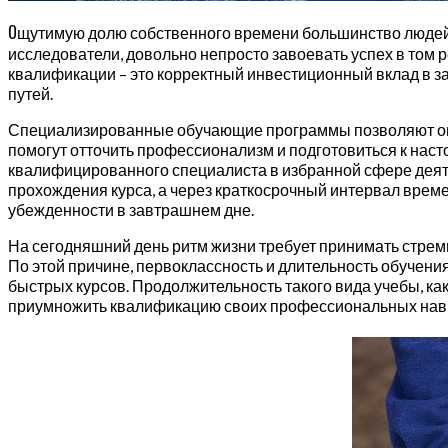
О
щутимую долю собственного времени большинство людей нах
исследователи, довольно непросто завоевать успех в том р
квалификации – это корректный инвестиционный вклад в за
путей.
Специализированные обучающие программы позволяют овл
помогут отточить профессионализм и подготовиться к наст
квалифицированного специалиста в избранной сфере деят
прохождения курса, а через краткосрочный интервал врем
убежденности в завтрашнем дне.
На сегодняшний день ритм жизни требует принимать стрем
По этой причине, первоклассность и длительность обучен
быстрых курсов. Продолжительность такого вида учебы, ка
приумножить квалификацию своих профессиональных навы