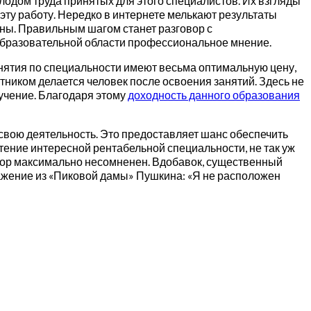
плодом труда принятых для этого специалистов. Их взгляды
ту работу. Нередко в интернете мелькают результаты
ны. Правильным шагом станет разговор с
бразовательной области профессиональное мнение.
нятия по специальности имеют весьма оптимальную цену,
тником делается человек после освоения занятий. Здесь не
бучение. Благодаря этому
доходность данного образования
 свою деятельность. Это предоставляет шанс обеспечить
тение интересной рентабельной специальности, не так уж
бор максимально несомненен. Вдобавок, существенный
ажение из «Пиковой дамы» Пушкина: «Я не расположен