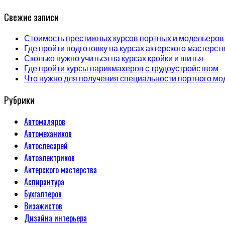
Свежие записи
Стоимость престижных курсов портных и модельеров
Где пройти подготовку на курсах актерского мастерст
Сколько нужно учиться на курсах кройки и шитья
Где пройти курсы парикмахеров с трудоустройством
Что нужно для получения специальности портного мо
Рубрики
Автомаляров
Автомехаников
Автослесарей
Автоэлектриков
Актерского мастерства
Аспирантура
Бухгалтеров
Визажистов
Дизайна интерьера