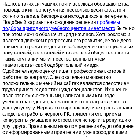
Часто, в таких ситуациях почти все люди обращаются за
помощью к интернету, читая несколько десятков, а то и
сотни отзывов, в беспорядке находящихся в интернете.
Подобный вариант нахождения решения
проблемы
подбора пригодного учебного центра имеет место
быть, но
при этом можно обозначить ряд изъянов. Хоть реклама и
является движком прогрессивного развития, ее то и дело
применяют ради введения в заблуждение потенциальных
покупателей, посетителей и также всей общественности.
Такие компании могут неестественным путем
«наматывать» свой одобрительный имидж.
Одобрительную оценку пишет профессионал, который
работает за награду. Следовательно множество
положительных мнений на сайтах являются следствием
труда принятых для этих нужд специалистов. Их оценки
являются субъективными, написанными к выгоде
учебного заведения, заплатившего вознаграждение за
данную услугу. Нередко в мировой паутине проскакивают
следствия работы черного PR, применяя его приемы
конкуренты умышленно стремятся испортить репутацию
друг друга. Правильным началом решения будет общение
с информированными приятелями, уже проходившими