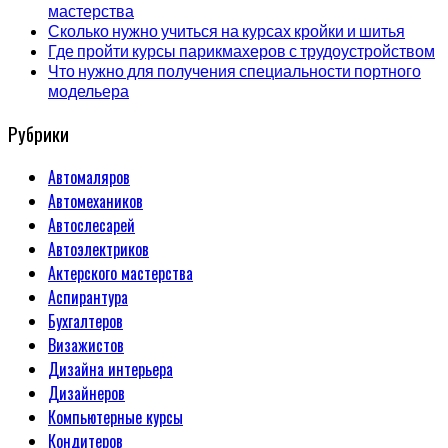
мастерства
Сколько нужно учиться на курсах кройки и шитья
Где пройти курсы парикмахеров с трудоустройством
Что нужно для получения специальности портного
модельера
Рубрики
Автомаляров
Автомехаников
Автослесарей
Автоэлектриков
Актерского мастерства
Аспирантура
Бухгалтеров
Визажистов
Дизайна интерьера
Дизайнеров
Компьютерные курсы
Кондитеров