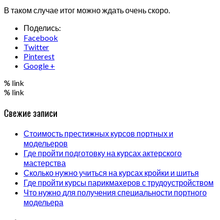
В таком случае итог можно ждать очень скоро.
Поделись:
Facebook
Twitter
Pinterest
Google +
% link
% link
Свежие записи
Стоимость престижных курсов портных и
модельеров
Где пройти подготовку на курсах актерского
мастерства
Сколько нужно учиться на курсах кройки и шитья
Где пройти курсы парикмахеров с трудоустройством
Что нужно для получения специальности портного
модельера