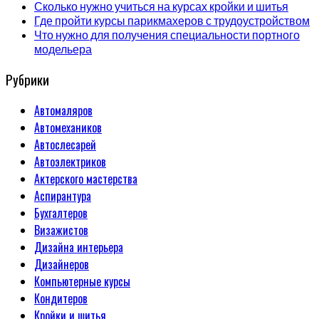
Сколько нужно учиться на курсах кройки и шитья
Где пройти курсы парикмахеров с трудоустройством
Что нужно для получения специальности портного
модельера
Рубрики
Автомаляров
Автомехаников
Автослесарей
Автоэлектриков
Актерского мастерства
Аспирантура
Бухгалтеров
Визажистов
Дизайна интерьера
Дизайнеров
Компьютерные курсы
Кондитеров
Кройки и шитья