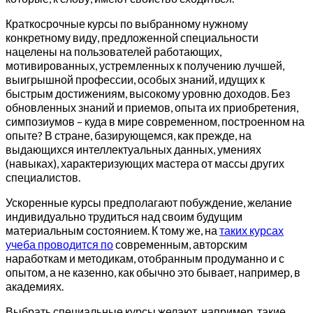
Краткосрочные курсы по выбранному нужному
конкретному виду, предложенной специальности
нацелены на пользователей работающих,
мотивированных, устремленных к получению лучшей,
выигрышной профессии, особых знаний, идущих к
быстрым достижениям, высокому уровню доходов. Без
обновленных знаний и приемов, опыта их приобретения,
симпозиумов – куда в мире современном, построенном на
опыте? В стране, базирующемся, как прежде, на
выдающихся интеллектуальных данных, умениях
(навыках), характеризующих мастера от массы других
специалистов.
Ускоренные курсы предполагают побуждение, желание
индивидуально трудиться над своим будущим
материальным состоянием. К тому же, на
таких курсах
учеба проводится по
современным, авторским
наработкам и методикам, отобранным продуманно и с
опытом, а не казенно, как обычно это бывает, например, в
академиях.
Выбрать специальные курсы желают, например, такие