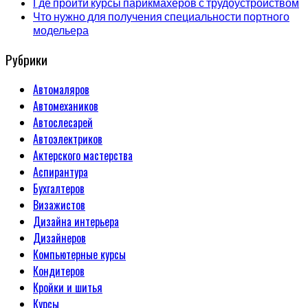
Где пройти курсы парикмахеров с трудоустройством
Что нужно для получения специальности портного
модельера
Рубрики
Автомаляров
Автомехаников
Автослесарей
Автоэлектриков
Актерского мастерства
Аспирантура
Бухгалтеров
Визажистов
Дизайна интерьера
Дизайнеров
Компьютерные курсы
Кондитеров
Кройки и шитья
Курсы