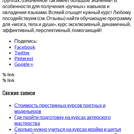
группах, означенное так имеет большое значение! В
особенности для получения «ручных» навыков и
овладения языками. Всякий отыщет нужный курс! Любому
посодействуем (см. Отзывы) найти обучающую программу
для «мозга, тела и души», курс эксклюзивный, динамичный,
эффективный, перспективный, помогающий!
Поделись:
Facebook
Twitter
Pinterest
Google +
% link
% link
Свежие записи
Стоимость престижных курсов портных и
модельеров
Где пройти подготовку на курсах актерского
мастерства
Сколько нужно учиться на курсах кройки и шитья