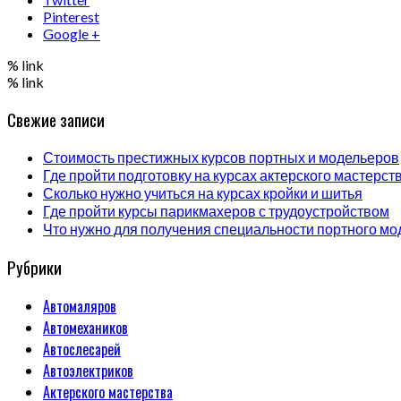
Pinterest
Google +
% link
% link
Свежие записи
Стоимость престижных курсов портных и модельеров
Где пройти подготовку на курсах актерского мастерст
Сколько нужно учиться на курсах кройки и шитья
Где пройти курсы парикмахеров с трудоустройством
Что нужно для получения специальности портного мо
Рубрики
Автомаляров
Автомехаников
Автослесарей
Автоэлектриков
Актерского мастерства