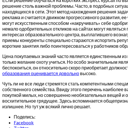
Если решение обучаться на коротких экспресс курсах по в
решение столь важной проблемы. Часто, в подобных ситуац
находящихся в сети. Этот метод нахождения решения задач
реклама и считается движком прогрессивного развития, ее
могут искусственным способом «накручивать» себе одобри
немало одобрительных откликов на сайтах могут являться
интересах образовательного центра, выплатившего вознагр
приемы конкуренты специально стараются испортить репу
короткие занятия либо поинтересоваться у работников обр
Цена покупаемых знаний часто является единственным из 
только желание охоту учиться. Но особо значительным яв
беспокоиться, он относительно скоро приобретает должнос
образования оценивается довольно
высоко.
Чуть ли не все люди стремятся стать компетентными спеца
собственного семейства. Ввиду этого перечень наиболее в
покупкой милых, но совершенно необязательных вещей и об
восхитительное грядущее. Здесь вспоминается общепризна
излишнее. Но тут уж всякий лично решает.
Поделись:
Facebook
Twitter