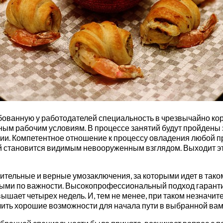
ованную у работодателей специальность в чрезвычайно кор
ым рабочим условиям. В процессе занятий будут пройдены э
и. Компетентное отношение к процессу овладения любой п
 становится видимым невооруженным взглядом. Выходит это
ительные и верные умозаключения, за которыми идет в так
овыми по важности. Высокопрофессиональный подход гарант
евышает четырех недель. И, тем не менее, при таком незна
чить хорошие возможности для начала пути в выбранной ва