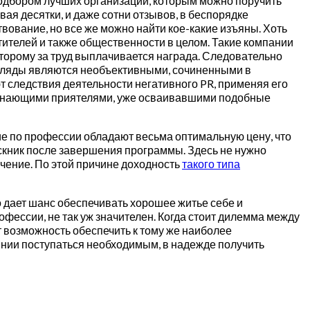
подбором лучших организаций, которым можно поручить
ая десятки, и даже сотни отзывов, в беспорядке
вование, но все же можно найти кое-какие изъяны. Хоть
тителей и также общественности в целом. Такие компании
торому за труд выплачивается награда. Следовательно
згляды являются необъективными, сочиненными в
т следствия деятельности негативного PR, применяя его
с знающими приятелями, уже осваивавшими подобные
е по профессии обладают весьма оптимальную цену, что
ускник после завершения программы. Здесь не нужно
учение. По этой причине доходность
такого типа
о дает шанс обеспечивать хорошее житье себе и
фессии, не так уж значителен. Когда стоит дилемма между
т возможность обеспечить к тому же наиболее
янии поступаться необходимым, в надежде получить