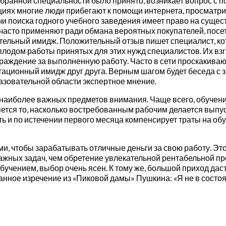
ыбранной специальности было принято, возникает вопрос с 
иях многие люди прибегают к помощи интернета, просматрив
и поиска годного учебного заведения имеет право на сущест
 часто применяют ради обмана вероятных покупателей, посе
тельный имидж. Положительный отзыв пишет специалист, ко
 плодом работы принятых для этих нужд специалистов. Их в
аждение за выполненную работу. Часто в сети проскакиваю
тационный имидж друг друга. Верным шагом будет беседа 
азовательной области экспертное мнение.
наиболее важных предметов внимания. Чаще всего, обучени
ляется то, насколько востребованным рабочим делается вып
ть и по истечении первого месяца компенсирует траты на об
ми, чтобы зарабатывать отличные деньги за свою работу. Эт
ажных задач, чем обретение увлекательной рентабельной про
учением, выбор очень ясен. К тому же, большой приход дас
нное изречение из «Пиковой дамы» Пушкина: «Я не в состо